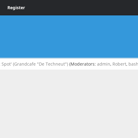
Register
 Spot' (Grandcafe "De Techneut")
(Moderators:
admin
,
Robert
,
bas