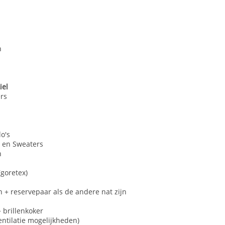
n
iel
rs
lo's
 en Sweaters
n
goretex)
+ reservepaar als de andere nat zijn
 brillenkoker
ventilatie mogelijkheden)