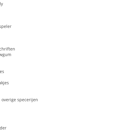
ly
speler
chriften
uwgum
jes
akjes
 overige specerijen
uder