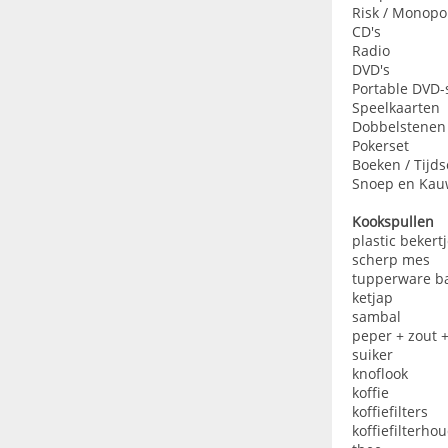
Risk / Monopo
CD's
Radio
DVD's
Portable DVD-
Speelkaarten
Dobbelstenen
Pokerset
Boeken / Tijds
Snoep en Ka
Kookspullen
plastic bekert
scherp mes
tupperware b
ketjap
sambal
peper + zout +
suiker
knoflook
koffie
koffiefilters
koffiefilterho