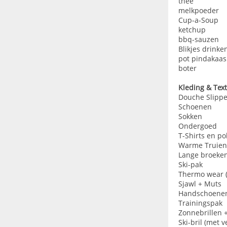
thee
melkpoeder
Cup-a-Soup
ketchup
bbq-sauzen
Blikjes drinke
pot pindakaas
boter
Kleding & Text
Douche Slippe
Schoenen
Sokken
Ondergoed
T-Shirts en po
Warme Truien
Lange broeke
Ski-pak
Thermo wear (
Sjawl + Muts
Handschoenen 
Trainingspak
Zonnebrillen +
Ski-bril (met 