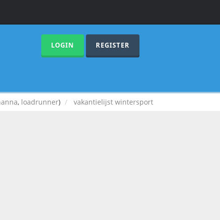
LOGIN
REGISTER
hanna
,
loadrunner
)
vakantielijst wintersport