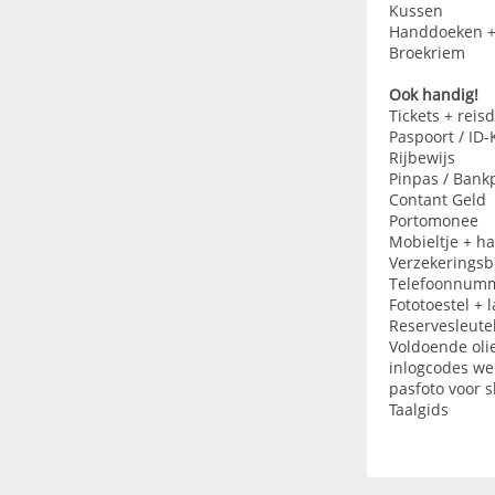
Kussen
Handdoeken +
Broekriem
Ook handig!
Tickets + rei
Paspoort / ID-
Rijbewijs
Pinpas / Bank
Contant Geld
Portomonee
Mobieltje + ha
Verzekeringsb
Telefoonnumme
Fototoestel + 
Reservesleute
Voldoende olie
inlogcodes w
pasfoto voor s
Taalgids