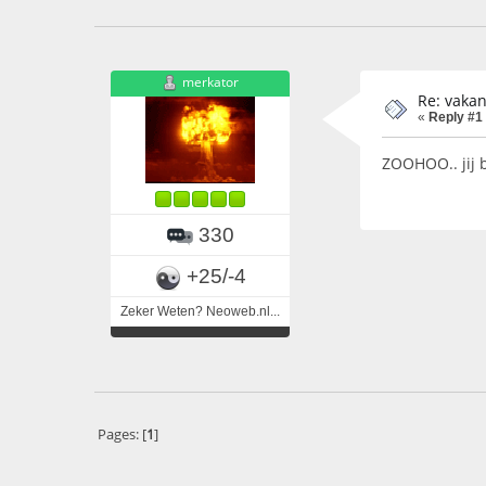
merkator
Re: vakan
«
Reply #1
ZOOHOO.. jij 
330
+25/-4
Zeker Weten? Neoweb.nl...
Pages: [
1
]