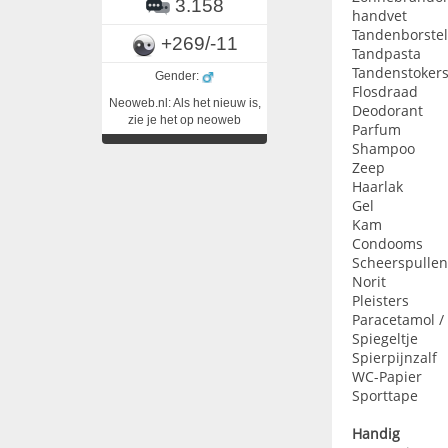
3.158
handvet
Tandenborstel
+269/-11
Tandpasta
Tandenstoker
Gender:
Flosdraad
Neoweb.nl: Als het nieuw is,
Deodorant
zie je het op neoweb
Parfum
Shampoo
Zeep
Haarlak
Gel
Kam
Condooms
Scheerspullen
Norit
Pleisters
Paracetamol /
Spiegeltje
Spierpijnzalf
WC-Papier
Sporttape
Handig