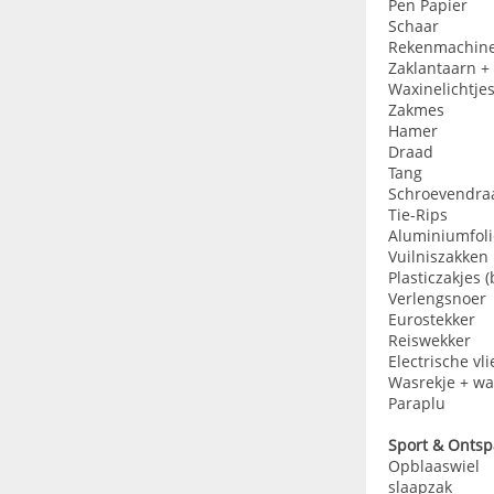
Pen Papier
Schaar
Rekenmachin
Zaklantaarn + 
Waxinelichtjes
Zakmes
Hamer
Draad
Tang
Schroevendra
Tie-Rips
Aluminiumfoli
Vuilniszakken
Plasticzakjes 
Verlengsnoer
Eurostekker
Reiswekker
Electrische v
Wasrekje + wa
Paraplu
Sport & Onts
Opblaaswiel
slaapzak