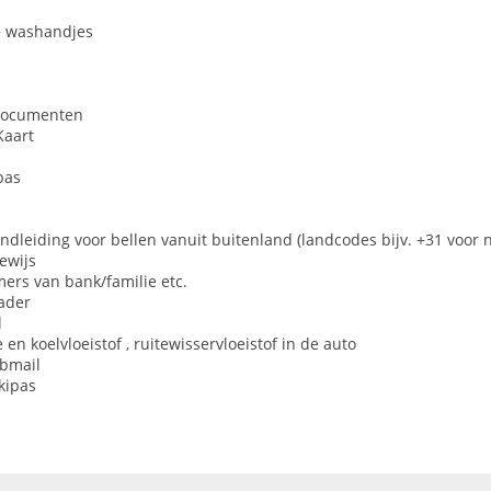
 washandjes
sdocumenten
Kaart
pas
ndleiding voor bellen vanuit buitenland (landcodes bijv. +31 voor 
ewijs
rs van bank/familie etc.
lader
l
 en koelvloeistof , ruitewisservloeistof in de auto
ebmail
kipas