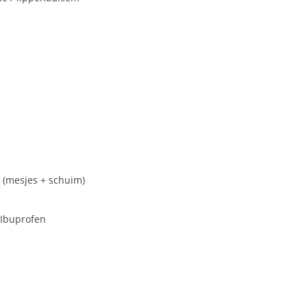
s
 (mesjes + schuim)
 Ibuprofen