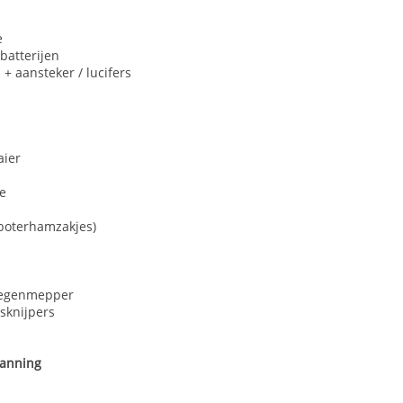
e
batterijen
 + aansteker / lucifers
aier
e
(boterhamzakjes)
liegenmepper
sknijpers
panning