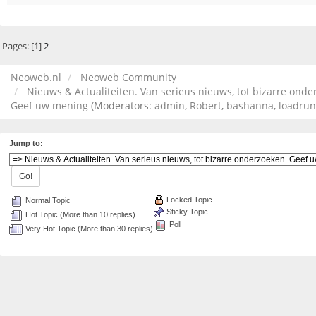
Pages: [
1
]
2
Neoweb.nl
Neoweb Community
Nieuws & Actualiteiten. Van serieus nieuws, tot bizarre onde
Geef uw mening
(Moderators:
admin
,
Robert
,
bashanna
,
loadru
Jump to:
Locked Topic
Normal Topic
Sticky Topic
Hot Topic (More than 10 replies)
Poll
Very Hot Topic (More than 30 replies)