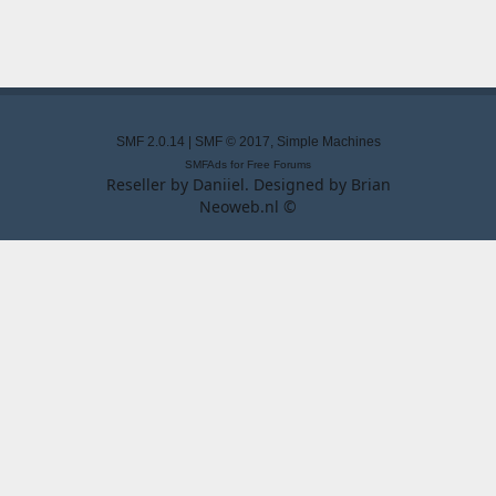
SMF 2.0.14
|
SMF © 2017
,
Simple Machines
SMFAds
for
Free Forums
Reseller by
Daniiel
. Designed by
Brian
Neoweb.nl ©