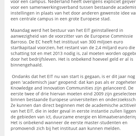
voor een campus. Nederland heeft overigens expliciet geijve
voor een samenwerkingsverband tussen bestaande academi
instellingen in plaats van het door anderen gewenste idee v
een centrale campus in een grote Europese stad.
Maandag werd het bestuur van het EIT geïnstalleerd in
aanwezigheid van de voorzitter van de Europese Commissie
Barroso. De EC heeft het instituut van 300 miljoen euro
startkapitaal voorzien, het restant van de 2,4 miljard euro die
schatting tot en met 2013 nodig is, zal moeten worden opgeb
door het bedrijfsleven. Het is onbekend hoeveel geld er al is
binnengehaald.
Ondanks dat het EIT nu van start is gegaan, is er dit jaar nog
geen 'academisch jaar' geopend: dat kan pas als er zogehete
Knowledge and Innovation Communities zijn gelanceerd. De
eerste twee of drie hiervan moeten eind 2009 zijn geselectee
binnen bestaande Europese universiteiten en onderzoekssch
Ze kunnen dan direct beginnen met de academische actitivei
van het EIT, die in ieder geval in eerste instantie zullen ligge
de gebieden van ict, duurzame energie en klimaatveranderin
Het is onbekend wanneer de eerste master-studenten en
promovendi zich bij het instituut aan kunnen melden.