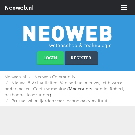
Neoweb.nl
Toggle
naviga
LOGIN
REGISTER
Neoweb.nl
Neoweb Community
Nieuws & Actualiteiten. Van serieus nieuws, tot bizarre
onderzoeken. Geef uw mening
(Moderators:
admin
,
Robert
,
bashanna
,
loadrunner
)
Brussel wil miljarden voor technologie-instituut