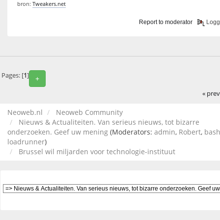
bron:
Tweakers.net
Report to moderator
Logg
Pages: [
1
]
+
« pre
Neoweb.nl
Neoweb Community
Nieuws & Actualiteiten. Van serieus nieuws, tot bizarre
onderzoeken. Geef uw mening
(Moderators:
admin
,
Robert
,
bas
loadrunner
)
Brussel wil miljarden voor technologie-instituut