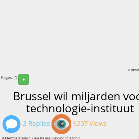
« pre
Pages: [
1
]
+
Brussel wil miljarden vo
technologie-instituut
3 Replies
9207 Views
0 Members and 5 Guests are viewing this topic.