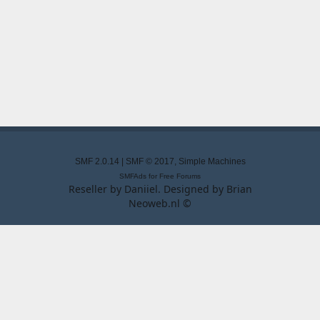
SMF 2.0.14
|
SMF © 2017
,
Simple Machines
SMFAds
for
Free Forums
Reseller by
Daniiel
. Designed by
Brian
Neoweb.nl ©