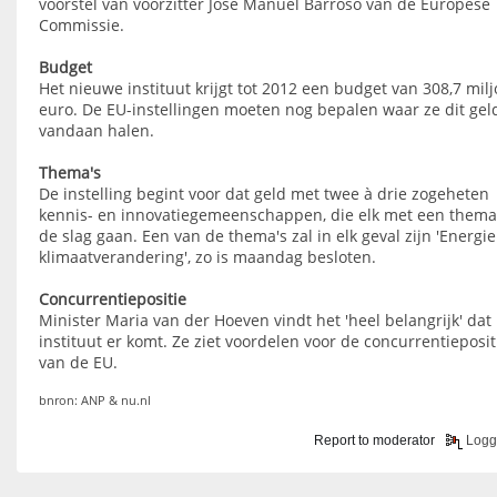
voorstel van voorzitter Jose Manuel Barroso van de Europese
Commissie.
Budget
Het nieuwe instituut krijgt tot 2012 een budget van 308,7 mil
euro. De EU-instellingen moeten nog bepalen waar ze dit gel
vandaan halen.
Thema's
De instelling begint voor dat geld met twee à drie zogeheten
kennis- en innovatiegemeenschappen, die elk met een them
de slag gaan. Een van de thema's zal in elk geval zijn 'Energi
klimaatverandering', zo is maandag besloten.
Concurrentiepositie
Minister Maria van der Hoeven vindt het 'heel belangrijk' dat
instituut er komt. Ze ziet voordelen voor de concurrentieposit
van de EU.
bnron: ANP & nu.nl
Report to moderator
Logg