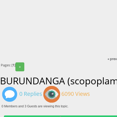
« pre
Pages: [
1
]
+
BURUNDANGA (scopoplam
0 Replies
6090 Views
0 Members and 3 Guests are viewing this topic.