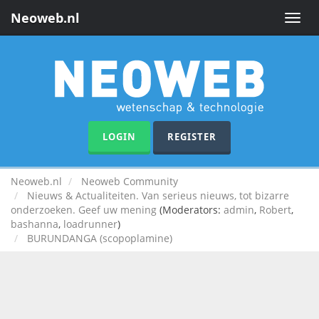
Neoweb.nl
Toggle
naviga
LOGIN
REGISTER
Neoweb.nl
Neoweb Community
Nieuws & Actualiteiten. Van serieus nieuws, tot bizarre
onderzoeken. Geef uw mening
(Moderators:
admin
,
Robert
,
bashanna
,
loadrunner
)
BURUNDANGA (scopoplamine)