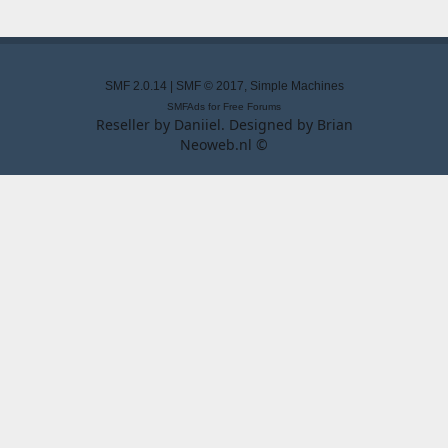
SMF 2.0.14
|
SMF © 2017
,
Simple Machines
SMFAds
for
Free Forums
Reseller by
Daniiel
. Designed by
Brian
Neoweb.nl ©