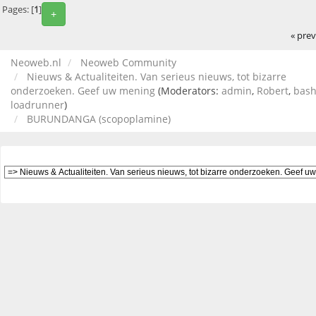
Pages: [
1
]
+
« pre
Neoweb.nl
Neoweb Community
Nieuws & Actualiteiten. Van serieus nieuws, tot bizarre
onderzoeken. Geef uw mening
(Moderators:
admin
,
Robert
,
bas
loadrunner
)
BURUNDANGA (scopoplamine)