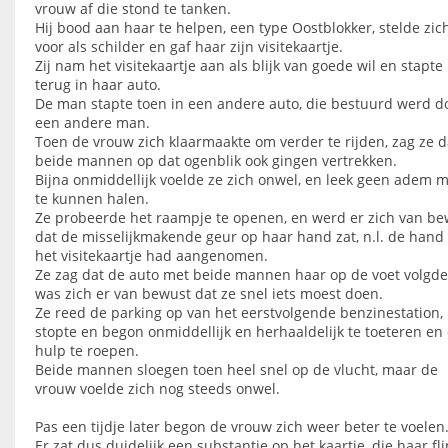
vrouw af die stond te tanken.
Hij bood aan haar te helpen, een type Oostblokker, stelde zic
voor als schilder en gaf haar zijn visitekaartje.
Zij nam het visitekaartje aan als blijk van goede wil en stapte
terug in haar auto.
De man stapte toen in een andere auto, die bestuurd werd d
een andere man.
Toen de vrouw zich klaarmaakte om verder te rijden, zag ze d
beide mannen op dat ogenblik ook gingen vertrekken.
Bijna onmiddellijk voelde ze zich onwel, en leek geen adem 
te kunnen halen.
Ze probeerde het raampje te openen, en werd er zich van be
dat de misselijkmakende geur op haar hand zat, n.l. de hand
het visitekaartje had aangenomen.
Ze zag dat de auto met beide mannen haar op de voet volgde
was zich er van bewust dat ze snel iets moest doen.
Ze reed de parking op van het eerstvolgende benzinestation,
stopte en begon onmiddellijk en herhaaldelijk te toeteren en
hulp te roepen.
Beide mannen sloegen toen heel snel op de vlucht, maar de
vrouw voelde zich nog steeds onwel.
Pas een tijdje later begon de vrouw zich weer beter te voelen
Er zat dus duidelijk een substantie op het kaartje, die haar fli