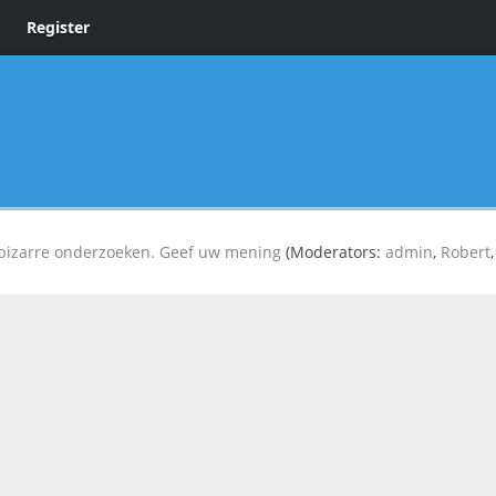
Register
t bizarre onderzoeken. Geef uw mening
(Moderators:
admin
,
Robert