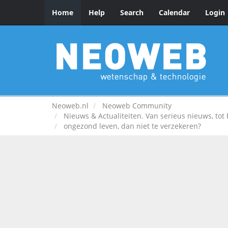
Home
Help
Search
Calendar
Login
Neoweb.nl
Neoweb Community
Nieuws & Actualiteiten. Van serieus nieuws, to
ongezond leven, dan niet te verzekeren?