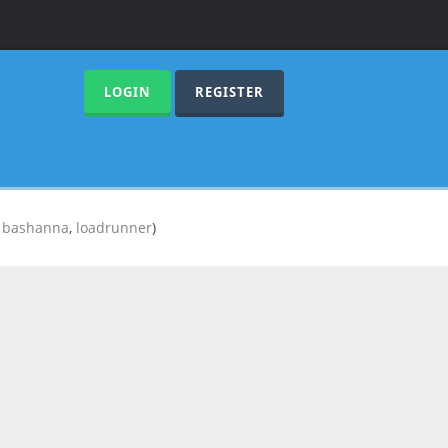
LOGIN
REGISTER
,
bashanna
,
loadrunner
)