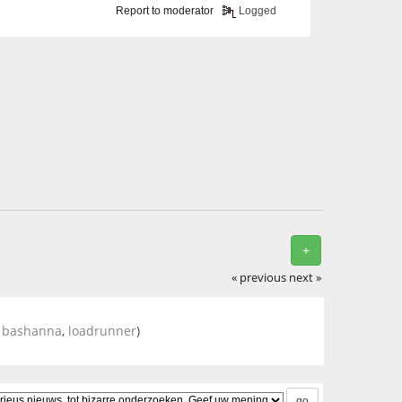
Report to moderator
Logged
+
« previous
next »
,
bashanna
,
loadrunner
)