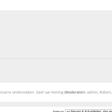
t bizarre onderzoeken. Geef uw mening
(Moderators:
admin
,
Robert
Jump to: