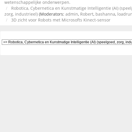
wetenschappelijke onderwerpen.
Robotica, Cybernetica en Kunstmatige Intelligentie (AI) (spee
zorg, industrieel)
(Moderators:
admin
,
Robert
,
bashanna
,
loadru
3D zicht voor Robots met Microsofts Kinect-sensor