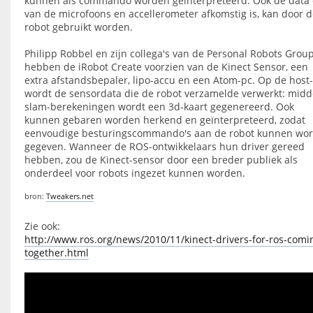
kunnen als commando worden geïnterpreteerd. Ook de data 
van de microfoons en accellerometer afkomstig is, kan door 
robot gebruikt worden.
Philipp Robbel en zijn collega's van de Personal Robots Grou
hebben de iRobot Create voorzien van de Kinect Sensor, een
extra afstandsbepaler, lipo-accu en een Atom-pc. Op de host
wordt de sensordata die de robot verzamelde verwerkt: midd
slam-berekeningen wordt een 3d-kaart gegenereerd. Ook
kunnen gebaren worden herkend en geïnterpreteerd, zodat
eenvoudige besturingscommando's aan de robot kunnen wo
gegeven. Wanneer de ROS-ontwikkelaars hun driver gereed
hebben, zou de Kinect-sensor door een breder publiek als
onderdeel voor robots ingezet kunnen worden.
bron:
Tweakers.net
Zie ook:
http://www.ros.org/news/2010/11/kinect-drivers-for-ros-comi
together.html