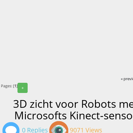
« prev
Pages: [
1
]
+
3D zicht voor Robots m
Microsofts Kinect-senso
0 Replies
9071 Views