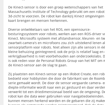
De Kinect-sensor is door een groep wetenschappers van het
Massachusetts Institute of Technology gebruikt om een robot
3d-zicht te voorzien. De robot kan dankzij Kinect omgevingen
kaart brengen en mensen herkennen.
Diverse ontwikkelaars van het ROS, een opensource-
besturingssysteem voor robots, werken aan een ROS-driver v
Kinect. Microsofts systeem met afstandsensor, kleuren- en t
zwartwit-camera's en microfoons zou zich uitstekend lenen a
sensorplatform voor robots. Niet alleen zijn alle sensors in é
kleine behuizing geïntegreerd, ook de prijs is relatief laag en
verkrijgbaarheid is niet voorbehouden aan onderzoekslabs. D
is ook reden voor de Personal Robots Group van het MIT om 
de Kinect-sensor aan de slag te gaan.
Zij plaatsten een Kinect-sensor op een iRobot Create, een rob
bedoeld voor hobbyïsten die door de fabrikant van de Roomb
serie gemaakt wordt. De door de sensor vergaarde camera- e
diepte-informatie wordt naar een pc gestuurd en daar verde
verwerkt tot een driedimensionaal beeld van de omgeving. D
robot kan die data weer gebruiken voor navigatiedoeleinden.
kunnen mensen herkend worden en de gebaren die zij make