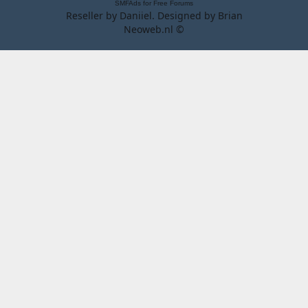
SMFAds
for
Free Forums
Reseller by
Daniiel
. Designed by
Brian
Neoweb.nl ©