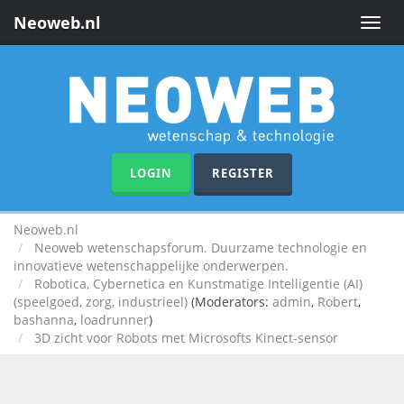
Neoweb.nl
Toggle
naviga
LOGIN
REGISTER
Neoweb.nl
Neoweb wetenschapsforum. Duurzame technologie en
innovatieve wetenschappelijke onderwerpen.
Robotica, Cybernetica en Kunstmatige Intelligentie (AI)
(speelgoed, zorg, industrieel)
(Moderators:
admin
,
Robert
,
bashanna
,
loadrunner
)
3D zicht voor Robots met Microsofts Kinect-sensor