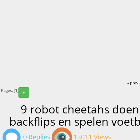
« prev
Pages: [
1
]
+
9 robot cheetahs doen
backflips en spelen voetb
0 Replies
13011 Views