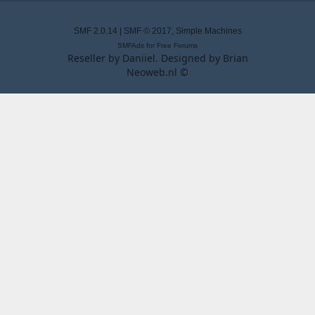
SMF 2.0.14
|
SMF © 2017
,
Simple Machines
SMFAds
for
Free Forums
Reseller by
Daniiel
. Designed by
Brian
Neoweb.nl ©