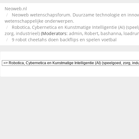
Neoweb.nl
Neoweb wetenschapsforum. Duurzame technologie en innov
wetenschappelijke onderwerpen.
Robotica, Cybernetica en Kunstmatige Intelligentie (AI) (spee
zorg, industrieel)
(Moderators:
admin
,
Robert
,
bashanna
,
loadru
9 robot cheetahs doen backflips en spelen voetbal