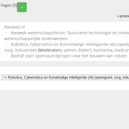
Pages: [
1
]
+
« prev
Neoweb.nl
Neoweb wetenschapsforum. Duurzame technologie en innov
wetenschappelijke onderwerpen.
Robotica, Cybernetica en Kunstmatige Intelligentie (AI) (spee
zorg, industrieel)
(Moderators:
admin
,
Robert
,
bashanna
,
loadru
Bedrijf start opensourceproject voor het bouwen van robots