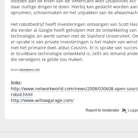
voldoen aan de eisen van de 'Americans with Disabilities Act'
daar nuttige dingen te doen. Hierbij kan gedacht worden aan
opruimen, schoonmaken en het uitpakken van de afwasmach
Het robotbedrijf heeft investeringen ontvangen van Scott Has
die eerder al Google heeft geholpen met de ontwikkeling van
technologie, en werkt samen met de Stanford Universiteit. O
er sprake is van private investeringen is het maken van winst
niet het primaire doel, aldus Cousins. Er is sprake van succes
er bruikbare technologie ontwikkeld is, zelfs als iemand ande
die vervolgens te gelde zou maken.
bron:
tweakers.net
links:
http://www.networkworld.com/news/2008/030608-open-sourc
robot.html
http://www.willowgarage.com/
Report to moderator
Logg