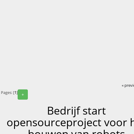
« prev
Pages: [
1
]
+
Bedrijf start
opensourceproject voor 
bouwen van robots