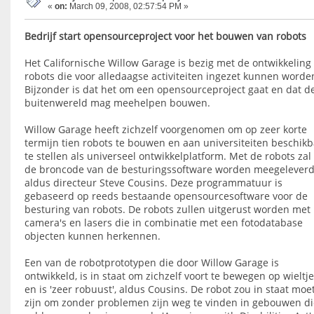
«
on:
March 09, 2008, 02:57:54 PM »
Bedrijf start opensourceproject voor het bouwen van robots
Het Californische Willow Garage is bezig met de ontwikkeling
robots die voor alledaagse activiteiten ingezet kunnen worde
Bijzonder is dat het om een opensourceproject gaat en dat d
buitenwereld mag meehelpen bouwen.
Willow Garage heeft zichzelf voorgenomen om op zeer korte
termijn tien robots te bouwen en aan universiteiten beschik
te stellen als universeel ontwikkelplatform. Met de robots zal
de broncode van de besturingssoftware worden meegeleverd
aldus directeur Steve Cousins. Deze programmatuur is
gebaseerd op reeds bestaande opensourcesoftware voor de
besturing van robots. De robots zullen uitgerust worden met
camera's en lasers die in combinatie met een fotodatabase
objecten kunnen herkennen.
Een van de robotprototypen die door Willow Garage is
ontwikkeld, is in staat om zichzelf voort te bewegen op wieltj
en is 'zeer robuust', aldus Cousins. De robot zou in staat moe
zijn om zonder problemen zijn weg te vinden in gebouwen di