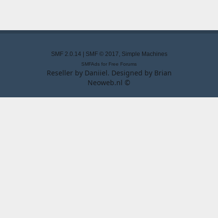
SMF 2.0.14
|
SMF © 2017
,
Simple Machines
SMFAds
for
Free Forums
Reseller by
Daniiel
. Designed by
Brian
Neoweb.nl ©