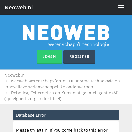
Neoweb.nl
Toggle
naviga
LOGIN
REGISTER
Neoweb.nl
Neoweb wetenschapsforum. Duurzame technologie en
innovatieve wetenschappelijke onderwerpen.
Robotica, Cybernetica en Kunstmatige Intelligentie (AI)
(speelgoed, zorg, industrieel)
Database Error
Please try again. If you come back to this error