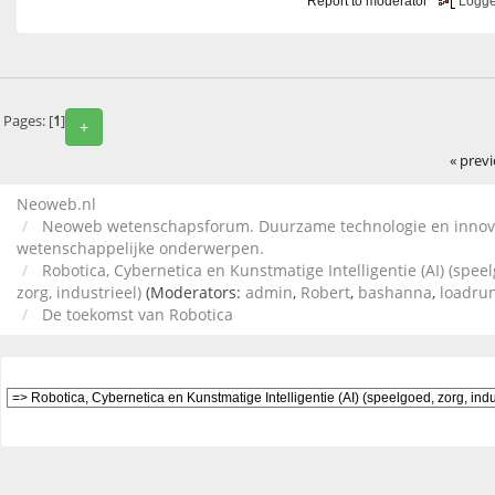
Report to moderator
Logg
Pages: [
1
]
+
« prev
Neoweb.nl
Neoweb wetenschapsforum. Duurzame technologie en innov
wetenschappelijke onderwerpen.
Robotica, Cybernetica en Kunstmatige Intelligentie (AI) (spee
zorg, industrieel)
(Moderators:
admin
,
Robert
,
bashanna
,
loadru
De toekomst van Robotica