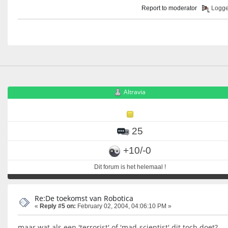
Report to moderator
Logg
Altravia
25
+10/-0
Dit forum is het helemaal !
Re:De toekomst van Robotica
«
Reply #5 on:
February 02, 2004, 04:06:10 PM »
maar wat als een 'terrorist' of 'mad-scientist' dit toch doet?