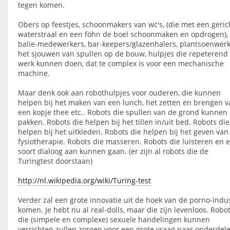
tegen komen.
Obers op feestjes, schoonmakers van wc's, (die met een geric
waterstraal en een föhn de boel schoonmaken en opdrogen),
balie-medewerkers, bar-keepers/glazenhalers, plantsoenwerk
het sjouwen van spullen op de bouw, hulpjes die repeterend
werk kunnen doen, dat te complex is voor een mechanische
machine.
Maar denk ook aan robothulpjes voor ouderen, die kunnen
helpen bij het maken van een lunch, het zetten en brengen v
een kopje thee etc.. Robots die spullen van de grond kunnen
pakken. Robots die helpen bij het tillen in/uit bed. Robots die
helpen bij het uitkleden. Robots die helpen bij het geven van
fysiotherapie. Robots die masseren. Robots die luisteren en 
soort dialoog aan kunnen gaan. (er zijn al robots die de
Turingtest doorstaan)
http://nl.wikipedia.org/wiki/Turing-test
Verder zal een grote innovatie uit de hoek van de porno-indus
komen. Je hebt nu al real-dolls, maar die zijn levenloos. Robo
die (simpele en complexe) sexuele handelingen kunnen
verrichten zullen zorgen voor een grote vraag naar onderdel