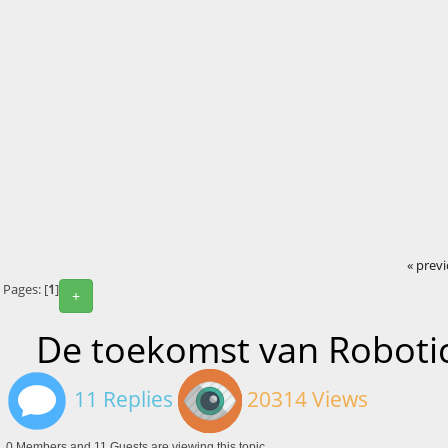
« prev
Pages: [
1
]
+
De toekomst van Roboti
11 Replies
20314 Views
0 Members and 11 Guests are viewing this topic.