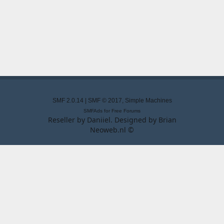
SMF 2.0.14
|
SMF © 2017
,
Simple Machines
SMFAds
for
Free Forums
Reseller by
Daniiel
. Designed by
Brian
Neoweb.nl ©