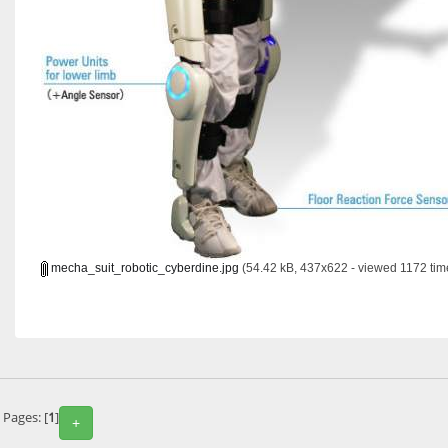
mecha_suit_robotic_cyberdine.jpg
(54.42 kB, 437x622 - viewed 1172 tim
Pages: [
1
]
+