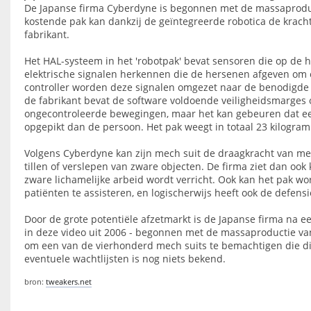
De Japanse firma Cyberdyne is begonnen met de massaproduct
kostende pak kan dankzij de geïntegreerde robotica de kracht
fabrikant.
Het HAL-systeem in het 'robotpak' bevat sensoren die op de
elektrische signalen herkennen die de hersenen afgeven om
controller worden deze signalen omgezet naar de benodigde
de fabrikant bevat de software voldoende veiligheidsmarges 
ongecontroleerde bewegingen, maar het kan gebeuren dat een
opgepikt dan de persoon. Het pak weegt in totaal 23 kilogra
Volgens Cyberdyne kan zijn mech suit de draagkracht van me
tillen of verslepen van zware objecten. De firma ziet dan oo
zware lichamelijke arbeid wordt verricht. Ook kan het pak w
patiënten te assisteren, en logischerwijs heeft ook de defens
Door de grote potentiële afzetmarkt is de Japanse firma na e
in deze video uit 2006 - begonnen met de massaproductie van 
om een van de vierhonderd mech suits te bemachtigen die di
eventuele wachtlijsten is nog niets bekend.
bron:
tweakers.net