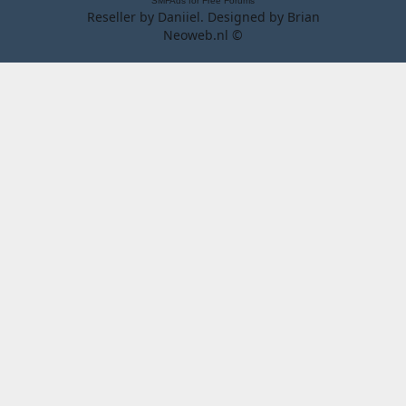
SMFAds
for
Free Forums
Reseller by
Daniiel
. Designed by
Brian
Neoweb.nl ©