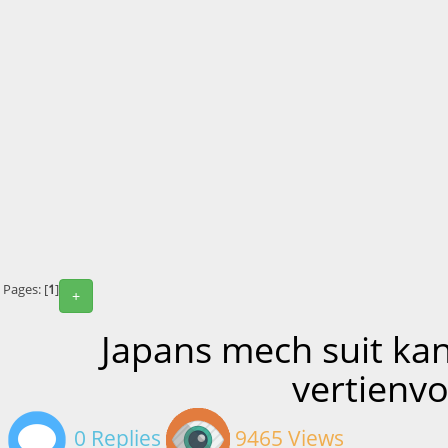
Pages: [
1
]
+
Japans mech suit ka
vertienv
0 Replies
9465 Views