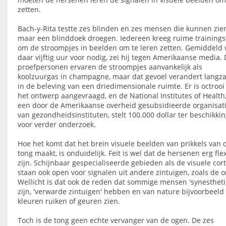
zetten.
Bach-y-Rita testte zes blinden en zes mensen die kunnen zie
maar een blinddoek droegen. Iedereen kreeg ruime trainingst
om de stroompjes in beelden om te leren zetten. Gemiddeld
daar vijftig uur voor nodig, zei hij tegen Amerikaanse media.
proefpersonen ervaren de stroompjes aanvankelijk als
koolzuurgas in champagne, maar dat gevoel verandert lang
in de beleving van een driedimensionale ruimte. Er is octrooi
het ontwerp aangevraagd, en de National Institutes of Health
een door de Amerikaanse overheid gesubsidieerde organisat
van gezondheidsinstituten, stelt 100.000 dollar ter beschikki
voor verder onderzoek.
Hoe het komt dat het brein visuele beelden van prikkels van 
tong maakt, is onduidelijk. Feit is wel dat de hersenen erg fle
zijn. Schijnbaar gespecialiseerde gebieden als de visuele cor
staan ook open voor signalen uit andere zintuigen, zoals de o
Wellicht is dat ook de reden dat sommige mensen 'synestheti
zijn, 'verwarde zintuigen' hebben en van nature bijvoorbeeld
kleuren ruiken of geuren zien.
Toch is de tong geen echte vervanger van de ogen. De zes