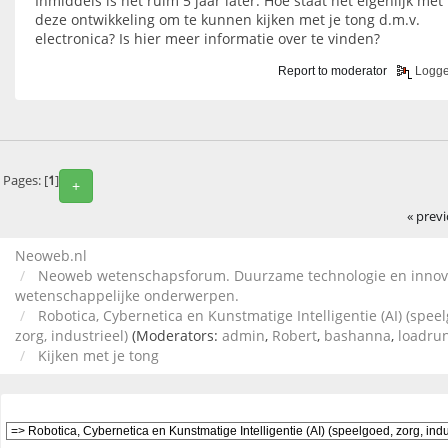
Inmiddels is het ruim 5 jaar later. Hoe staat het eigenlijk met
deze ontwikkeling om te kunnen kijken met je tong d.m.v.
electronica? Is hier meer informatie over te vinden?
Report to moderator
Logg
Pages: [
1
]
+
« prev
Neoweb.nl
Neoweb wetenschapsforum. Duurzame technologie en innov
wetenschappelijke onderwerpen.
Robotica, Cybernetica en Kunstmatige Intelligentie (AI) (spee
zorg, industrieel)
(Moderators:
admin
,
Robert
,
bashanna
,
loadru
Kijken met je tong