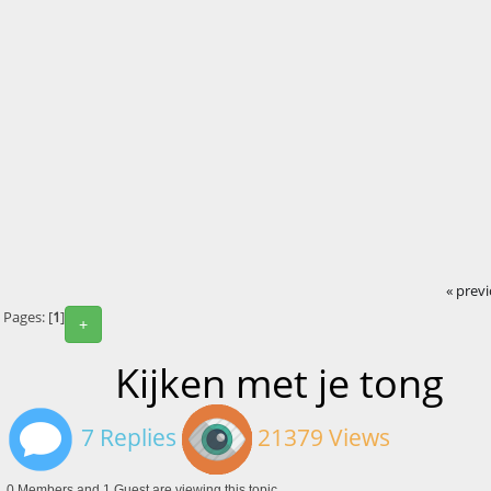
« prev
Pages: [
1
]
+
Kijken met je tong
7 Replies
21379 Views
0 Members and 1 Guest are viewing this topic.