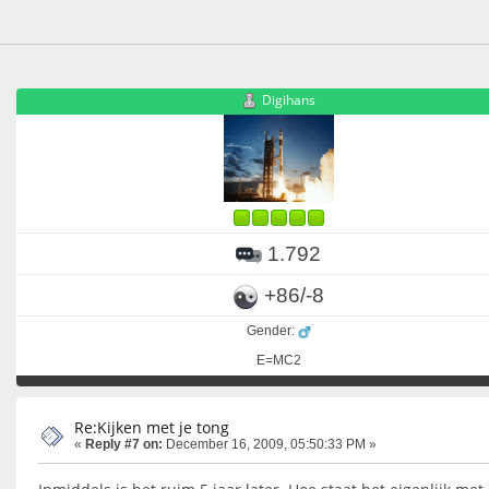
Digihans
1.792
+86/-8
Gender:
E=MC2
Re:Kijken met je tong
«
Reply #7 on:
December 16, 2009, 05:50:33 PM »