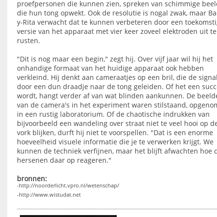
proefpersonen die kunnen zien, spreken van schimmige bee
die hun tong opwekt. Ook de resolutie is nogal zwak, maar Ba
y-Rita verwacht dat te kunnen verbeteren door een toekomst
versie van het apparaat met vier keer zoveel elektroden uit te
rusten.
"Dit is nog maar een begin," zegt hij. Over vijf jaar wil hij het
onhandige formaat van het huidige apparaat ook hebben
verkleind. Hij denkt aan cameraatjes op een bril, die de signa
door een dun draadje naar de tong geleiden. Of het een succ
wordt, hangt verder af van wat blinden aankunnen. De beeld
van de camera's in het experiment waren stilstaand, opgen
in een rustig laboratorium. Of de chaotische indrukken van
bijvoorbeeld een wandeling over straat niet te veel hooi op d
vork blijken, durft hij niet te voorspellen. "Dat is een enorme
hoeveelheid visuele informatie die je te verwerken krijgt. We
kunnen de techniek verfijnen, maar het blijft afwachten hoe 
hersenen daar op reageren."
bronnen:
-http://noorderlicht.vpro.nl/wetenschap/
-http://www.wistudat.net