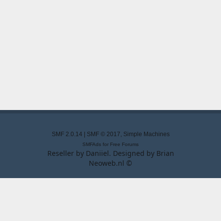
SMF 2.0.14
|
SMF © 2017
,
Simple Machines
SMFAds
for
Free Forums
Reseller by
Daniiel
. Designed by
Brian
Neoweb.nl ©