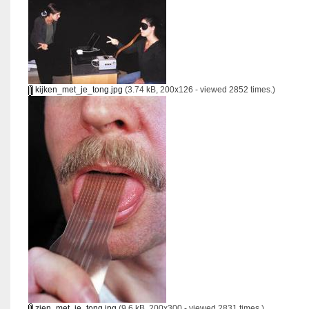
kijken_met_je_tong.jpg
(3.74 kB, 200x126 - viewed 2852 times.)
zien_met_je_tong.jpg
(9.6 kB, 200x300 - viewed 2831 times.)