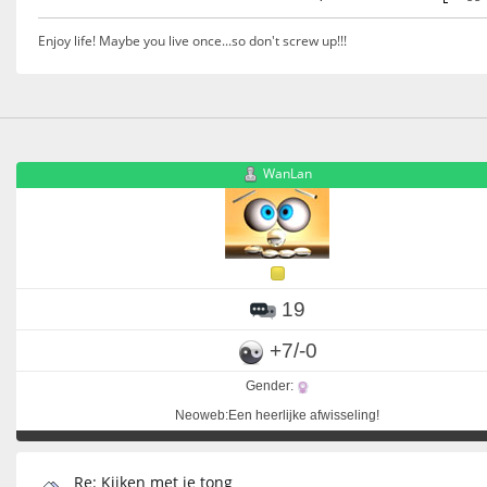
Enjoy life! Maybe you live once...so don't screw up!!!
WanLan
19
+7/-0
Gender:
Neoweb:Een heerlijke afwisseling!
Re: Kijken met je tong