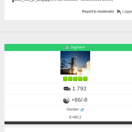
Report to moderator
Logg
Digihans
1.792
+86/-8
Gender:
E=MC2