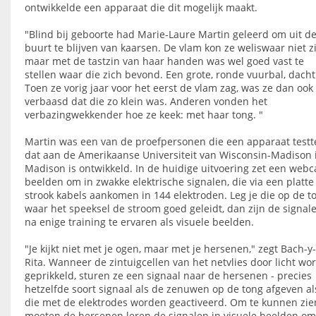
ontwikkelde een apparaat die dit mogelijk maakt.
"Blind bij geboorte had Marie-Laure Martin geleerd om uit d
buurt te blijven van kaarsen. De vlam kon ze weliswaar niet z
maar met de tastzin van haar handen was wel goed vast te
stellen waar die zich bevond. Een grote, ronde vuurbal, dacht
Toen ze vorig jaar voor het eerst de vlam zag, was ze dan ook
verbaasd dat die zo klein was. Anderen vonden het
verbazingwekkender hoe ze keek: met haar tong. "
Martin was een van de proefpersonen die een apparaat testt
dat aan de Amerikaanse Universiteit van Wisconsin-Madison 
Madison is ontwikkeld. In de huidige uitvoering zet een web
beelden om in zwakke elektrische signalen, die via een platte
strook kabels aankomen in 144 elektroden. Leg je die op de t
waar het speeksel de stroom goed geleidt, dan zijn de signal
na enige training te ervaren als visuele beelden.
"Je kijkt niet met je ogen, maar met je hersenen," zegt Bach-y-
Rita. Wanneer de zintuigcellen van het netvlies door licht wo
geprikkeld, sturen ze een signaal naar de hersenen - precies
hetzelfde soort signaal als de zenuwen op de tong afgeven al
die met de elektrodes worden geactiveerd. Om te kunnen zie
moeten de hersenen leren de signalen in visuele beelden om