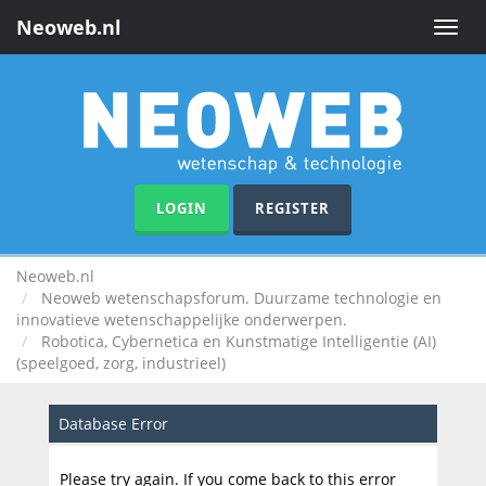
Neoweb.nl
Toggle
naviga
LOGIN
REGISTER
Neoweb.nl
Neoweb wetenschapsforum. Duurzame technologie en
innovatieve wetenschappelijke onderwerpen.
Robotica, Cybernetica en Kunstmatige Intelligentie (AI)
(speelgoed, zorg, industrieel)
Database Error
Please try again. If you come back to this error