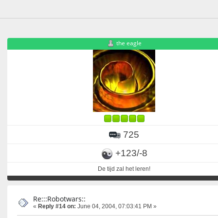
the eagle
725
+123/-8
De tijd zal het leren!
Re:::Robotwars::
«
Reply #14 on:
June 04, 2004, 07:03:41 PM »