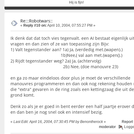
Hij is fijn!
Re:::Robotwars::
«
Reply #10 on:
April 10, 2004, 07:55:27 PM »
Ik denk dat dat toch vies tegenvalt. een AI bestaat eigenlijk ui
vragen en dan zien of ze van toepassing zijn Bijv:
1) Valt tegenstander aan? 1a) Ja, (verdedig met.(wapen).)
1b)Nee,( val aan met.(wapen().)
2) Rijdt tegenstander weg? 2a) Ja, (achtervolg)
2b) Nee, (doe manouvre 23)
en ga zo maar eindeloos door plus je moet de verschillende
manouvres programmeren en dan ook nog rekening houden
die "extra" gevaren in de ring zoals een kettingzaag die uit de
grond komt.
Denk zo als je er goed in bent eerder een half jaartje erover 
en dan ben je nog snel ook en intensief bezig.
«
Last Edit: April 16, 2004, 07:30:45 PM by Benontherock
»
Report 
moderator
Logg