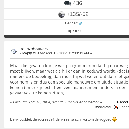
436
+135/-52
Gender:
Hij is fijn!
Re:::Robotwars::
«
Reply #13 on:
April 16, 2004, 07:33:34 PM »
Maar die gevaren kun je wel programmeren dat hij daar weg
moet blijven, maar wat als hij er dan in geduwd wordt? (dat i
immers de bedoeling) dan moet hij wel weten dat dat niet go
voor hem is en dus een speciale manouvre om uit de situatie
komen (en er zijn echt heel veel manieren om anders in een
gevaar vast te komen zitten)
«
Last Edit: April 16, 2004, 07:33:45 PM by Benontherock
»
Report 
moderator
Logg
Denk positief, denk creatief, denk realistisch, kortom denk goed