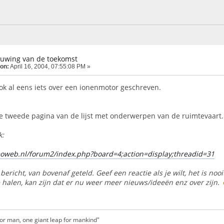
tuwing van de toekomst
 on:
April 16, 2004, 07:55:08 PM »
ook al eens iets over een ionenmotor geschreven.
e tweede pagina van de lijst met onderwerpen van de ruimtevaart. 
k:
oweb.nl/forum2/index.php?board=4;action=display;threadid=31
 bericht, van bovenaf geteld. Geef een reactie als je wilt, het is 
 halen, kan zijn dat er nu weer meer nieuws/ideeën enz over zijn.
for man, one giant leap for mankind"