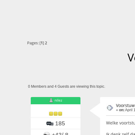
Pages: [
1
]
2
V
0 Members and 4 Guests are viewing this topic.
nilez
Voorstuw
«
on:
April 
Welke voortst
185
Ik denk zelf 
+43/-8