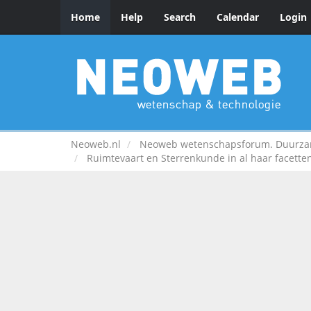
Home
Help
Search
Calendar
Login
Neoweb.nl
Neoweb wetenschapsforum. Duurzame
Ruimtevaart en Sterrenkunde in al haar facetten.