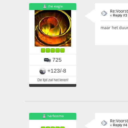
the eagle
Re:Voors
«
Reply #3
maar het duur
725
+123/-8
De tijd zal het leren!
harbosma
Re:Voors
«
Reply #4