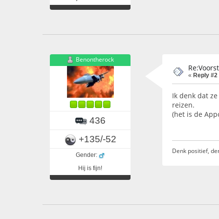
Benontherock
Re:Voors
«
Reply #2
Ik denk dat z
reizen.
(het is de App
436
+135/-52
Denk positief, de
Gender:
Hij is fijn!