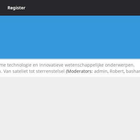
Register
 technologie en innovatieve wetenschappelijke onderwerpen.
 Van sateliet tot sterrenstelsel
(Moderators:
admin
,
Robert
,
basha