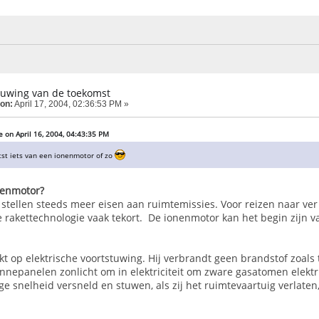
tuwing van de toekomst
 on:
April 17, 2004, 02:36:53 PM »
e on April 16, 2004, 04:43:35 PM
atst iets van een ionenmotor of zo
nenmotor?
stellen steeds meer eisen aan ruimtemissies. Voor reizen naar ver 
e rakettechnologie vaak tekort. De ionenmotor kan het begin zijn 
t op elektrische voortstuwing. Hij verbrandt geen brandstof zoals 
nnepanelen zonlicht om in elektriciteit om zware gasatomen elektr
e snelheid versneld en stuwen, als zij het ruimtevaartuig verlaten