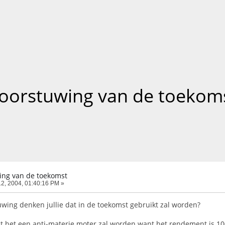
oorstuwing van de toekom
ing van de toekomst
12, 2004, 01:40:16 PM »
uwing denken jullie dat in de toekomst gebruikt zal worden?
dat het een anti-materie moter zal worden want het rendement is 1