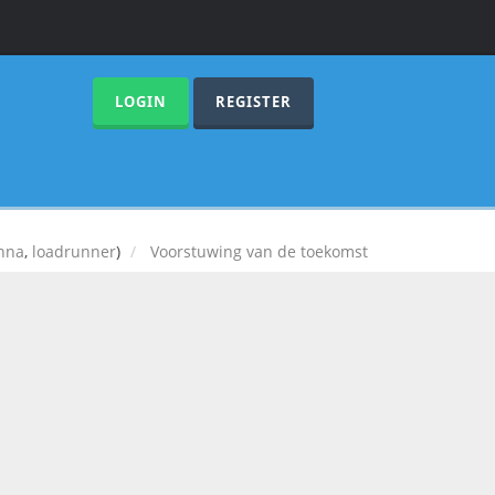
LOGIN
REGISTER
nna
,
loadrunner
)
Voorstuwing van de toekomst