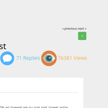
« previous
next »
+
st
71 Replies
76381 Views
00% en hoewel we nu nog niet zoveel antie-