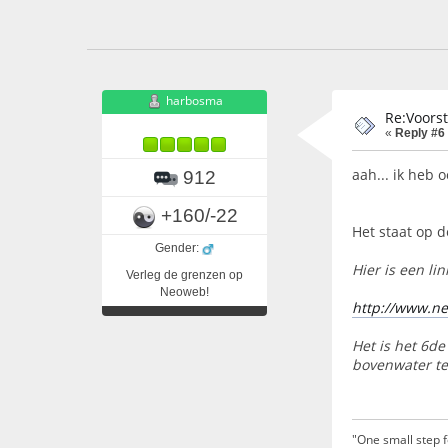
harbosma
Re:Voors
«
Reply #6
aah... ik heb 
912
+160/-22
Het staat op d
Gender:
Hier is een lin
Verleg de grenzen op
Neoweb!
http://www.ne
Het is het 6de
bovenwater te
"One small step 