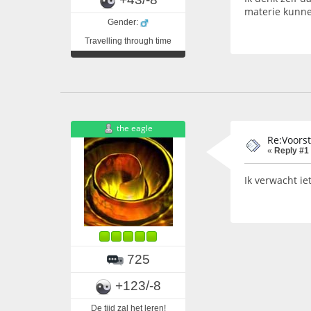
materie kunne
Gender:
Travelling through time
the eagle
Re:Voors
«
Reply #1
Ik verwacht ie
725
+123/-8
De tijd zal het leren!