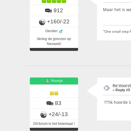
Maar het is w
912
+160/-22
Gender:
"One small step 
Verleg de grenzen op
Neoweb!
Vkaatje
Re:Voors
«
Reply #5
???ik hoorde l
83
+24/-13
Dit forum is het helemaal !