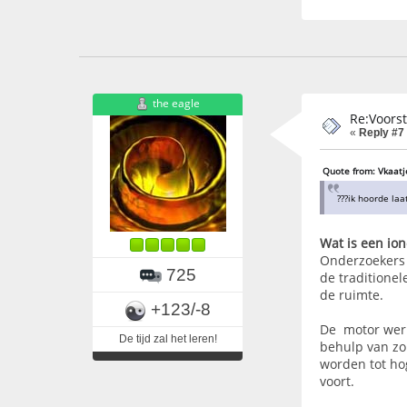
the eagle
Re:Voors
«
Reply #7
Quote from: Vkaatj
???ik hoorde la
Wat is een io
Onderzoekers 
725
de traditionel
de ruimte.
+123/-8
De motor werk
De tijd zal het leren!
behulp van zo
worden tot hog
voort.