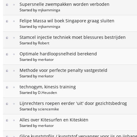
Supersnelle zwempakken worden verboden
Started by
mjkamminga
Felipe Massa wil boek Singapore graag sluiten
Started by
mjkamminga
Stamcel injectie techniek moet blessures bestrijden
Started by
Robert
Optimale hardloopsnelheid berekend
Started by
merkator
Methode voor perfecte penalty vastgesteld
Started by
merkator
technogym, kinesis training
Started by
D.Heusden
Lijnrechters roepen eerder 'uit' door gezichtsbedrog
Started by
sciencemike
Alles over Kitesurfen en Kiteskiën
Started by
merkator
Glice kunststofijs / kunststof vervanger voor ijs op ijsban