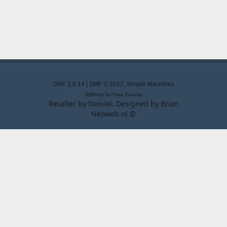
SMF 2.0.14
|
SMF © 2017
,
Simple Machines
SMFAds
for
Free Forums
Reseller by
Daniiel
. Designed by
Brian
Neoweb.nl ©