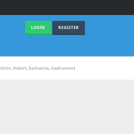
LOGIN
REGISTER
admin
,
Robert
,
bashanna
,
loadrunner
)