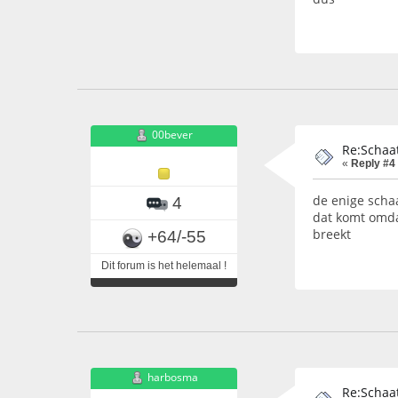
00bever
Re:Schaat
«
Reply #4
de enige schaa
4
dat komt omda
breekt
+64/-55
Dit forum is het helemaal !
harbosma
Re:Schaat