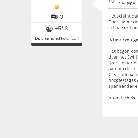
«
Reply #1
Het schijnt da
3
Door kleine d
schaatser har
+5/-3
Dit forum is het helemaal !
Ik heb even ge
Het begon ooit
daar het Swift
ijzers, maar d
aan om de sne
City is ideaa
hoogtestages e
spannender en 
bron: terbeke