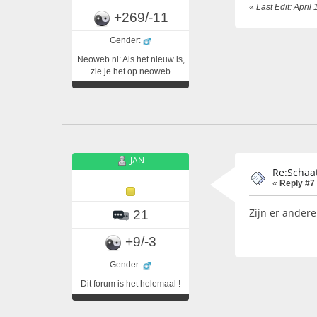
«
Last Edit: Apri
+269/-11
Gender:
Neoweb.nl: Als het nieuw is,
zie je het op neoweb
JAN
Re:Schaat
«
Reply #7
Zijn er ander
21
+9/-3
Gender:
Dit forum is het helemaal !