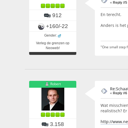
«
Reply #5
En terecht.
912
Anders is het 
+160/-22
Gender:
Verleg de grenzen op
"One small step 
Neoweb!
Robert
Re:Schaat
«
Reply #6
Wat misschien
realistisch? E
http://www.ne
3.158