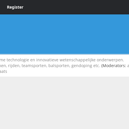
Register
 technologie en innovatieve wetenschappelijke onderwerpen.
iken, rijden, teamsporten, balsporten, gendoping etc.
(Moderators:
aats