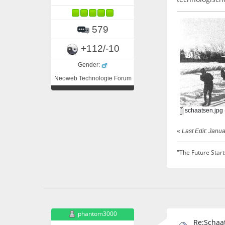
579
+112/-10
Gender:
Neoweb Technologie Forum
schaatsen.jpg
«
Last Edit: Janu
"The Future Start
phantom3000
Re:Schaat