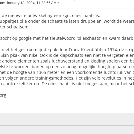
 on:
January 18, 2004, 11:23:55 AM »
t de nieuwste ontwikkeling een zgn. olieschaats is.
ruppeltjes olie onder de schaats te laten druppelen, wordt de weer
der schaatsen:
zocht op google met het sleutelwoord 'olieschaats' en kwam daarbi
 met het gestroomlijnde pak door Franz Krienbühl in 1974, de strip
 Skin pkak van nike. Ook is de klapschaats een niet te vergeten e
e andere elementen zoals luchtweerstand en kleding spelen een bela
lste te worden, banen op een zo hoog mogelijke hoogte plaatsen me
l met de hoogte van 1305 meter en een voorkomende luchtdruk van
n volgen andere trainingsmethodes. Het zijn vele revoluties in he
aantrekkelijker op. De olieschaats is niet toegestaan, maar het s
.org