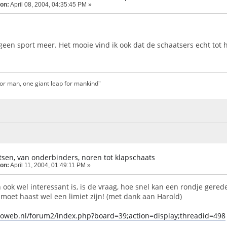
 on:
April 08, 2004, 04:35:45 PM »
geen sport meer. Het mooie vind ik ook dat de schaatsers echt tot h
for man, one giant leap for mankind"
sen, van onderbinders, noren tot klapschaats
 on:
April 11, 2004, 01:49:11 PM »
 ook wel interessant is, is de vraag, hoe snel kan een rondje gere
r moet haast wel een limiet zijn! (met dank aan Harold)
oweb.nl/forum2/index.php?board=39;action=display;threadid=498