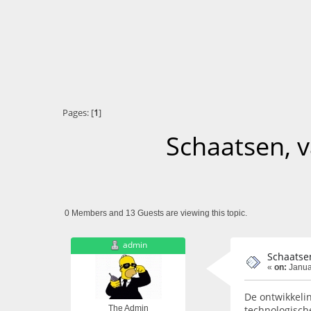
Pages: [
1
]
Schaatsen, v
0 Members and 13 Guests are viewing this topic.
admin
Schaatsen
«
on:
Janua
De ontwikkelin
technologisch
The Admin