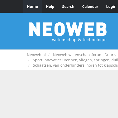
Home
Help
Search
Calendar
Login
Neoweb.nl
Neoweb wetenschapsforum. Duurzame
Sport innovaties! Rennen, vliegen, springen, du
Schaatsen, van onderbinders, noren tot klapsch