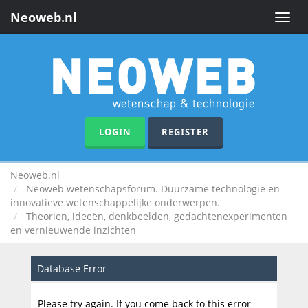
Neoweb.nl
Toggle
naviga
LOGIN
REGISTER
Neoweb.nl
Neoweb wetenschapsforum. Duurzame technologie en
innovatieve wetenschappelijke onderwerpen.
Theorien, ideeën, denkbeelden, gedachtenexperimenten
en vernieuwende inzichten
Database Error
Please try again. If you come back to this error