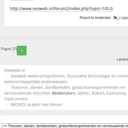
http://www.neoweb.nl/forum2/index.php?topic=105.0
Report to moderator
Logg
Pages: [
1
]
+
« prev
Neoweb.nl
Neoweb wetenschapsforum. Duurzame technologie en innov
wetenschappelijke onderwerpen.
Theorien, ideeën, denkbeelden, gedachtenexperimenten en
vernieuwende inzichten
(Moderators:
admin
,
Robert
,
bashanna
,
loadrunner
)
MOVED: praten met dieren