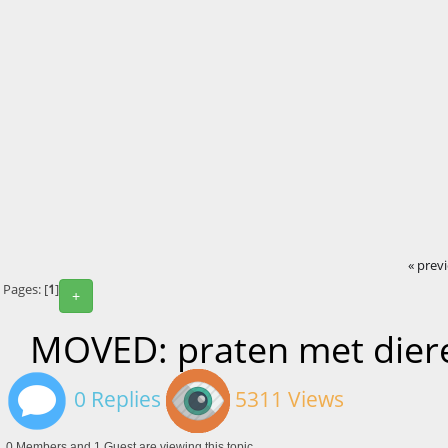
« prev
Pages: [
1
]
+
MOVED: praten met dier
0 Replies
5311 Views
0 Members and 1 Guest are viewing this topic.