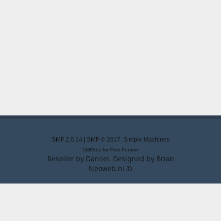
SMF 2.0.14
|
SMF © 2017
,
Simple Machines
SMFAds
for
Free Forums
Reseller by
Daniiel
. Designed by
Brian
Neoweb.nl ©