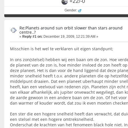
+22/-0
Gender:
Re:Planets around sun orbit slower than stars around
centre..?
«
Reply #1 on:
December 19, 2009, 12:21:39 AM »
Misschien is het wel te verklaren uit eigen standpunt;
In ons zon(stelsel) hebben wij een baan om de zon. Hoe verd
de planeet van de zon is, hoe minder invloed de zon heeft op
deze planeet. Het is dan voor de hand liggend dat deze plan
minder snelheid heeft t.o.v. andere planeten die op hetzelfd
middelpunt draaien. Dat een planeet uberhaupt minder snel
heeft, kan een veelvoud van redenen zijn. Planeten zijn echt 
van elkaar afhankelijk, als jupiter onvewacht wegvliegt, dan 
de aarde gewoon in een andere baan om de zon. Of het voor
dan warmer of kouder wordt, dat zou ik even moeten checken
Een ster die een hogere snelheid heeft dan verwacht, dat du
een stelsel met een hogere omtreksnelheid.
Onderschat de krachten van het fenomeen black hole niet. In