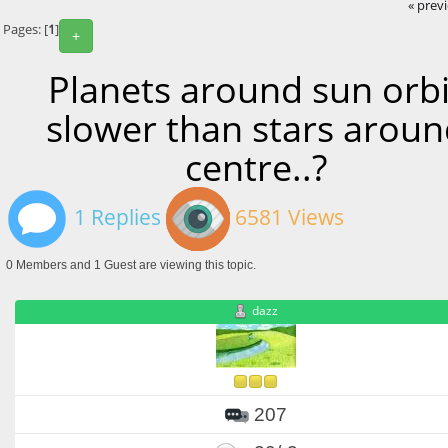
« prev
Pages: [
1
]
+
Planets around sun orbi
slower than stars aroun
centre..?
1 Replies
6581 Views
0 Members and 1 Guest are viewing this topic.
dazz
207