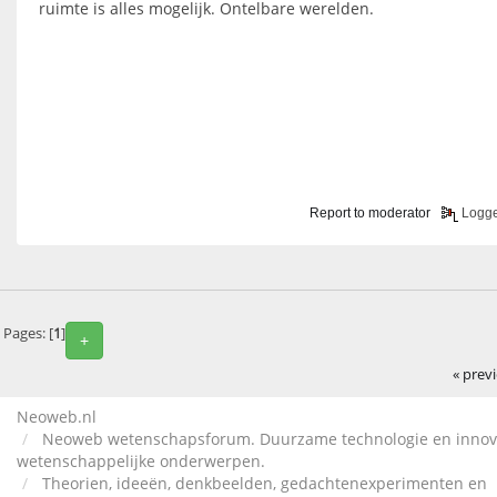
ruimte is alles mogelijk. Ontelbare werelden.
Report to moderator
Logg
Pages: [
1
]
+
« prev
Neoweb.nl
Neoweb wetenschapsforum. Duurzame technologie en innov
wetenschappelijke onderwerpen.
Theorien, ideeën, denkbeelden, gedachtenexperimenten en