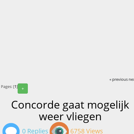
« previous
ne
Pages: [
1
]
+
Concorde gaat mogelijk
weer vliegen
0 Replies
6758 Views