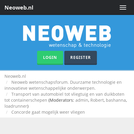
Neoweb.nl
Toggle
naviga
LOGIN
REGISTER
Neoweb.nl
Neoweb wetenschapsforum. Duurzame technologie en
innovatieve wetenschappelijke onderwerpen.
Transport van automobiel tot vliegtuig en van duikboten
tot containerschepen
(Moderators:
admin
,
Robert
,
bashanna
,
loadrunner
)
Concorde gaat mogelijk weer vliegen