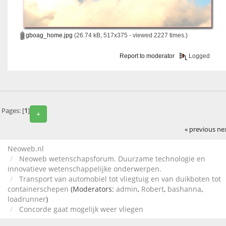
gboag_home.jpg
(26.74 kB, 517x375 - viewed 2227 times.)
Report to moderator
Logged
Pages: [
1
]
+
« previous
ne
Neoweb.nl
Neoweb wetenschapsforum. Duurzame technologie en
innovatieve wetenschappelijke onderwerpen.
Transport van automobiel tot vliegtuig en van duikboten tot
containerschepen
(Moderators:
admin
,
Robert
,
bashanna
,
loadrunner
)
Concorde gaat mogelijk weer vliegen