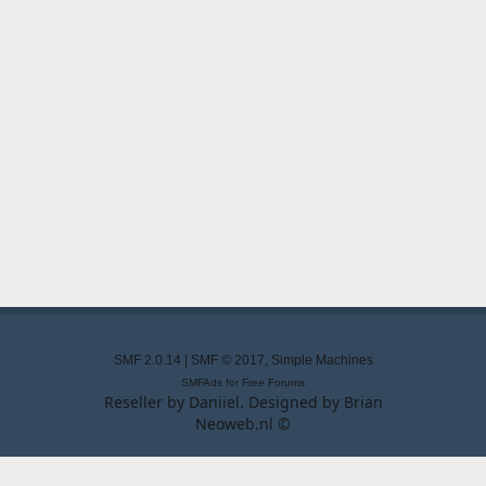
SMF 2.0.14
|
SMF © 2017
,
Simple Machines
SMFAds
for
Free Forums
Reseller by
Daniiel
. Designed by
Brian
Neoweb.nl ©