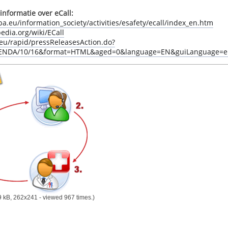
informatie over eCall:
pa.eu/information_society/activities/esafety/ecall/index_en.htm
pedia.org/wiki/ECall
.eu/rapid/pressReleasesAction.do?
GENDA/10/16&format=HTML&aged=0&language=EN&guiLanguage=e
 kB, 262x241 - viewed 967 times.)