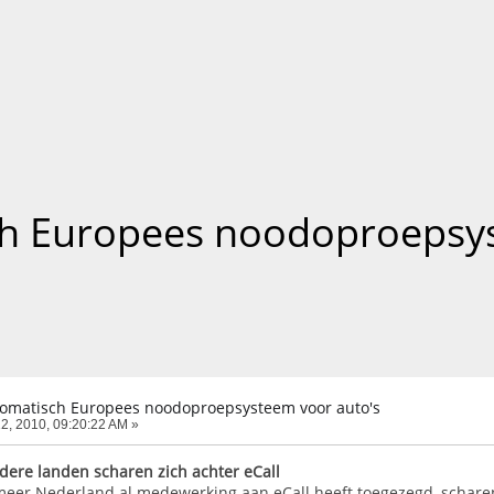
ch Europees noodoproepsy
utomatisch Europees noodoproepsysteem voor auto's
2, 2010, 09:20:22 AM »
ndere landen scharen zich achter eCall
eer Nederland al medewerking aan eCall heeft toegezegd, schare