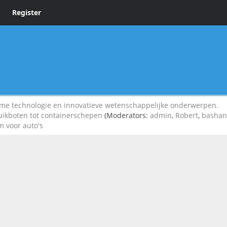
Register
 technologie en innovatieve wetenschappelijke onderwerpen.
duikboten tot containerschepen
(Moderators:
admin
,
Robert
,
basha
 voor auto's