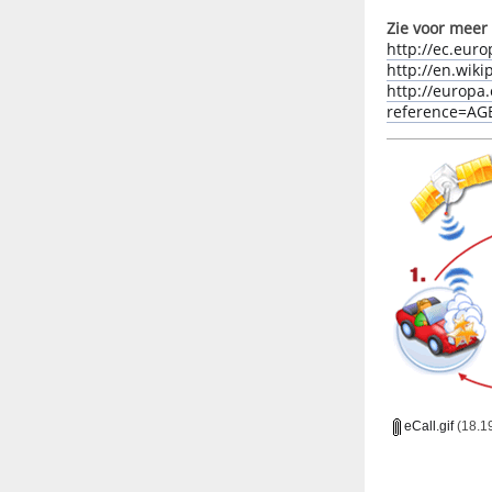
Zie voor meer 
http://ec.euro
http://en.wiki
http://europa
reference=A
eCall.gif
(18.19