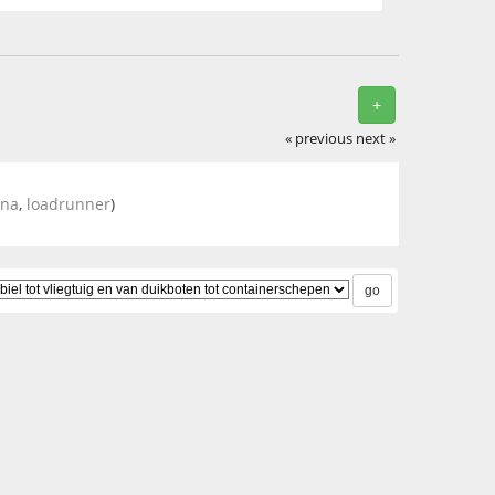
+
« previous
next »
nna
,
loadrunner
)