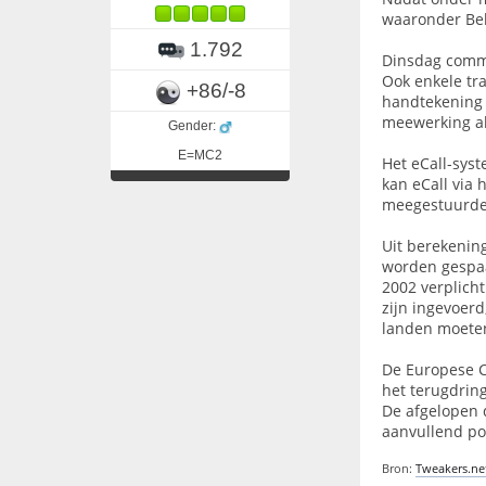
waaronder Bel
1.792
Dinsdag commit
Ook enkele tr
+86/-8
handtekening 
meewerking al
Gender:
E=MC2
Het eCall-sys
kan eCall via
meegestuurde g
Uit berekenin
worden gespaar
2002 verplicht
zijn ingevoerd
landen moeten
De Europese Co
het terugdring
De afgelopen 
aanvullend po
Bron:
Tweakers.ne