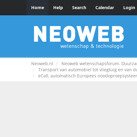
Home
Help
Search
Calendar
Login
Neoweb.nl
Neoweb wetenschapsforum. Duurzame
Transport van automobiel tot vliegtuig en van 
eCall, automatisch Europees noodoproepsysteem