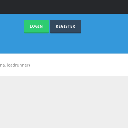
LOGIN
REGISTER
nna
,
loadrunner
)