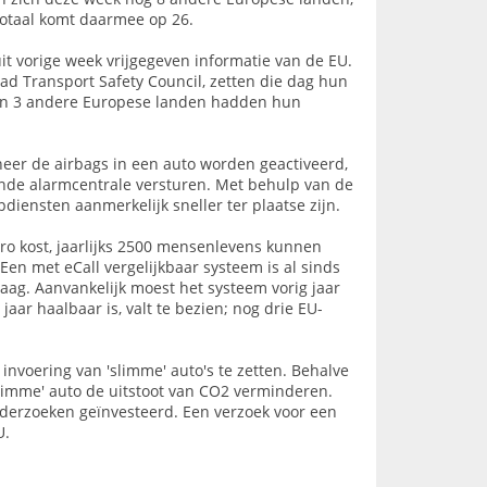
totaal komt daarmee op 26.
it vorige week vrijgegeven informatie van de EU.
d Transport Safety Council, zetten die dag hun
 en 3 andere Europese landen hadden hun
neer de airbags in een auto worden geactiveerd,
jnde alarmcentrale versturen. Met behulp van de
iensten aanmerkelijk sneller ter plaatse zijn.
ro kost, jaarlijks 2500 mensenlevens kunnen
en met eCall vergelijkbaar systeem is al sinds
raag. Aanvankelijk moest het systeem vorig jaar
jaar haalbaar is, valt te bezien; nog drie EU-
invoering van 'slimme' auto's te zetten. Behalve
'slimme' auto de uitstoot van CO2 verminderen.
onderzoeken geïnvesteerd. Een verzoek voor een
U.