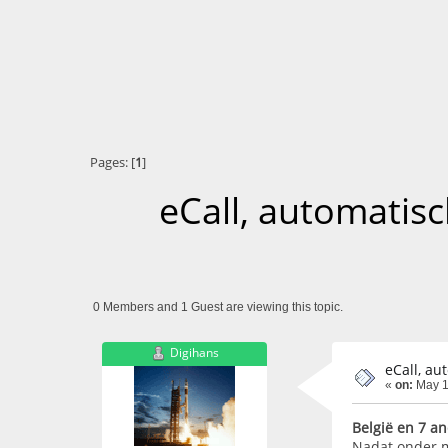
Pages: [
1
]
eCall, automatis
0 Members and 1 Guest are viewing this topic.
Digihans
eCall, a
«
on:
May 1
België en 7 a
Nadat onder m