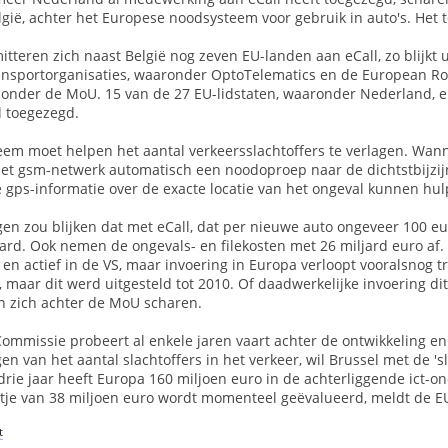
gië, achter het Europese noodsysteem voor gebruik in auto's. Het 
teren zich naast België nog zeven EU-landen aan eCall, zo blijkt u
ansportorganisaties, waaronder OptoTelematics en de European Roa
onder de MoU. 15 van de 27 EU-lidstaten, waaronder Nederland,
 toegezegd.
teem moet helpen het aantal verkeersslachtoffers te verlagen. Wan
 het gsm-netwerk automatisch een noodoproep naar de dichtstbijzi
ps-informatie over de exacte locatie van het ongeval kunnen hulpd
gen zou blijken dat met eCall, dat per nieuwe auto ongeveer 100 eu
d. Ook nemen de ongevals- en filekosten met 26 miljard euro af. E
 en actief in de VS, maar invoering in Europa verloopt vooralsnog t
, maar dit werd uitgesteld tot 2010. Of daadwerkelijke invoering dit 
 zich achter de MoU scharen.
mmissie probeert al enkele jaren vaart achter de ontwikkeling en 
en van het aantal slachtoffers in het verkeer, wil Brussel met de 
drie jaar heeft Europa 160 miljoen euro in de achterliggende ict-
tje van 38 miljoen euro wordt momenteel geëvalueerd, meldt de E
t