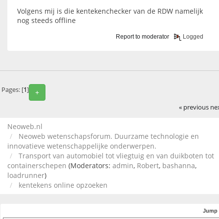
Volgens mij is die kentekenchecker van de RDW namelijk
nog steeds offline
Report to moderator
Logged
Pages: [
1
]
+
« previous
ne
Neoweb.nl
Neoweb wetenschapsforum. Duurzame technologie en
innovatieve wetenschappelijke onderwerpen.
Transport van automobiel tot vliegtuig en van duikboten tot
containerschepen
(Moderators:
admin
,
Robert
,
bashanna
,
loadrunner
)
kentekens online opzoeken
Jump 