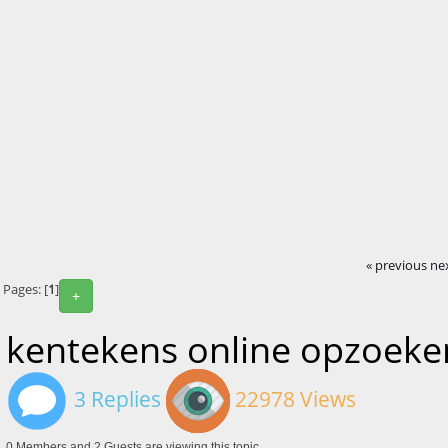
« previous
ne
Pages: [
1
]
+
kentekens online opzoeke
3 Replies
22978 Views
0 Members and 2 Guests are viewing this topic.