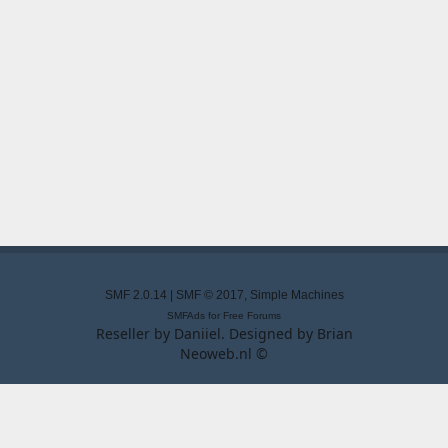
SMF 2.0.14
|
SMF © 2017
,
Simple Machines
SMFAds
for
Free Forums
Reseller by
Daniiel
. Designed by
Brian
Neoweb.nl ©