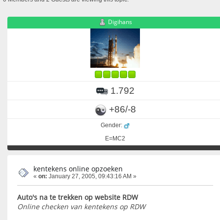
Digihans
1.792
+86/-8
Gender:
E=MC2
kentekens online opzoeken
«
on:
January 27, 2005, 09:43:16 AM »
Auto's na te trekken op website RDW
Online checken van kentekens op RDW