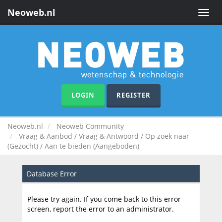
Neoweb.nl
Toggle
naviga
LOGIN
REGISTER
Neoweb.nl
Neoweb Community
Vraag & Aanbod / Vraag & Antwoord / Op zoek naar
(Gezocht) / Aan te bieden (Aangeboden)
Database Error
Please try again. If you come back to this error
screen, report the error to an administrator.