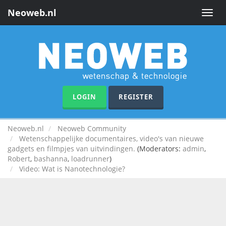
Neoweb.nl
Toggle
naviga
LOGIN
REGISTER
Neoweb.nl
Neoweb Community
Wetenschappelijke documentaires, video's van nieuwe
gadgets en filmpjes van uitvindingen.
(Moderators:
admin
,
Robert
,
bashanna
,
loadrunner
)
Video: Wat is Nanotechnologie?