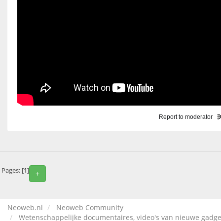
Report to moderator
Pages: [
1
]
+
Neoweb.nl
Neoweb Community
Wetenschappelijke documentaires, video's van nieuwe gadge