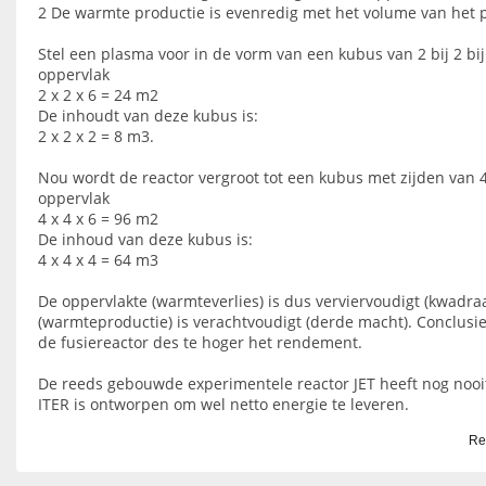
2 De warmte productie is evenredig met het volume van het 
Stel een plasma voor in de vorm van een kubus van 2 bij 2 bij
oppervlak
2 x 2 x 6 = 24 m2
De inhoudt van deze kubus is:
2 x 2 x 2 = 8 m3.
Nou wordt de reactor vergroot tot een kubus met zijden van 4
oppervlak
4 x 4 x 6 = 96 m2
De inhoud van deze kubus is:
4 x 4 x 4 = 64 m3
De oppervlakte (warmteverlies) is dus verviervoudigt (kwadra
(warmteproductie) is verachtvoudigt (derde macht). Conclusi
de fusiereactor des te hoger het rendement.
De reeds gebouwde experimentele reactor JET heeft nog nooit
ITER is ontworpen om wel netto energie te leveren.
Re