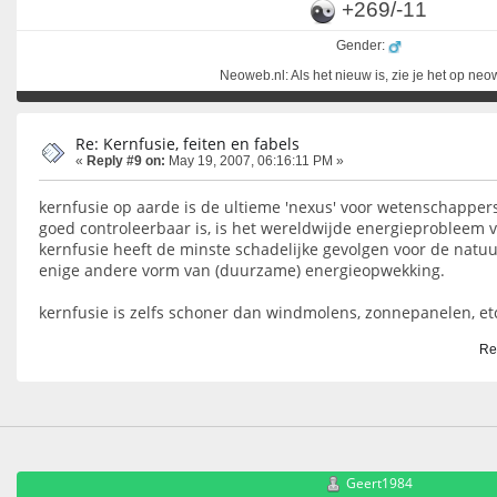
+269/-11
Gender:
Neoweb.nl: Als het nieuw is, zie je het op ne
Re: Kernfusie, feiten en fabels
«
Reply #9 on:
May 19, 2007, 06:16:11 PM »
kernfusie op aarde is de ultieme 'nexus' voor wetenschappers.
goed controleerbaar is, is het wereldwijde energieprobleem 
kernfusie heeft de minste schadelijke gevolgen voor de natu
enige andere vorm van (duurzame) energieopwekking.
kernfusie is zelfs schoner dan windmolens, zonnepanelen, et
Re
Geert1984