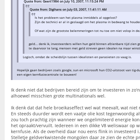
Quote from: Geert1984 on July 10, 2007, 11:15:24 PM
Quote from: Digihans on July 03, 2007, 11:41:11 AM
Is het probleem van het plasma inmiddels al opgelost?
Zijn de technici er al in geslaagd om het plasma in bedwang te houde
Of wat zijn de grootste belemmeringen tot nu toe om niet volop in de
geld... denk ik, investeerders willen hun geld binnen afzienbare tijd zien gr
te daarvoor te lang, mensen met geld streven geen idealen na maar winst
Logisch, omdat de scheidslijn tussen idealisten en parasieten zo vaag is.
Hopelijk gaan bedrijven zoals google, sun en microsoft hun CO2-uitstoot van tig
een eigen kernfusiecentrale te bouwen!
Ik denk niet dat bedrijven bereid zijn om te investeren in zo'
alhoewel misschien grote multinationals wel.
Ik denk dat dat hele broeikaseffect wel wat meevalt, wat niet 
En steeds duurder wordt een vaatje olie kost tegenwoordig al
zou toch prachtig zijn wanneer we ongelimiteerd energie ko
het opraakt/vervuilt. Iedereen in een dikke V8 weliswaar op 
kernfusie. Als de overheid daar nou eens flink in investeerd i.
Stelletje geldverkwistende mongolen daar ze zien de echte p