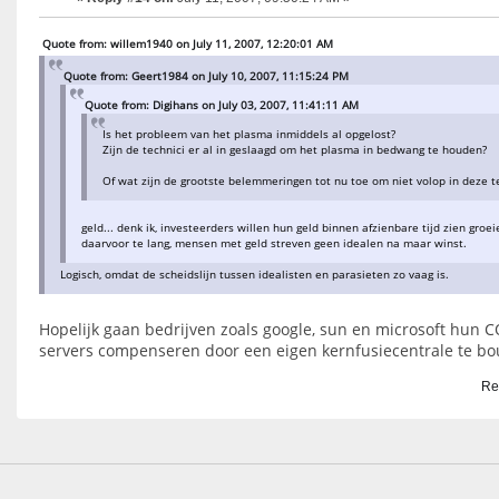
Quote from: willem1940 on July 11, 2007, 12:20:01 AM
Quote from: Geert1984 on July 10, 2007, 11:15:24 PM
Quote from: Digihans on July 03, 2007, 11:41:11 AM
Is het probleem van het plasma inmiddels al opgelost?
Zijn de technici er al in geslaagd om het plasma in bedwang te houden?
Of wat zijn de grootste belemmeringen tot nu toe om niet volop in deze t
geld... denk ik, investeerders willen hun geld binnen afzienbare tijd zien groeie
daarvoor te lang, mensen met geld streven geen idealen na maar winst.
Logisch, omdat de scheidslijn tussen idealisten en parasieten zo vaag is.
Hopelijk gaan bedrijven zoals google, sun en microsoft hun C
servers compenseren door een eigen kernfusiecentrale te b
Re