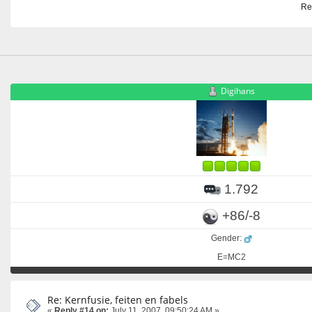
Re
Digihans
1.792
+86/-8
Gender:
E=MC2
Re: Kernfusie, feiten en fabels
«
Reply #14 on:
July 11, 2007, 09:50:24 AM »