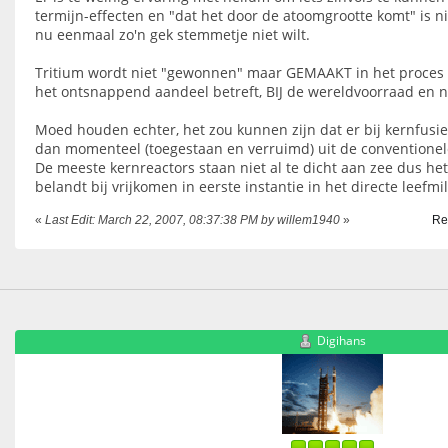
termijn-effecten en "dat het door de atoomgrootte komt" is nie
nu eenmaal zo'n gek stemmetje niet wilt.
Tritium wordt niet "gewonnen" maar GEMAAKT in het proces 
het ontsnappend aandeel betreft, BIJ de wereldvoorraad en ni
Moed houden echter, het zou kunnen zijn dat er bij kernfusi
dan momenteel (toegestaan en verruimd) uit de conventionel
De meeste kernreactors staan niet al te dicht aan zee dus he
belandt bij vrijkomen in eerste instantie in het directe leefmil
«
Last Edit: March 22, 2007, 08:37:38 PM by willem1940
»
Re
Digihans