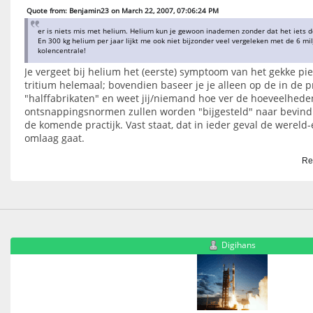
Quote from: Benjamin23 on March 22, 2007, 07:06:24 PM
er is niets mis met helium. Helium kun je gewoon inademen zonder dat het iets d
En 300 kg helium per jaar lijkt me ook niet bijzonder veel vergeleken met de 6 mi
kolencentrale!
Je vergeet bij helium het (eerste) symptoom van het gekke p
tritium helemaal; bovendien baseer je je alleen op de in de 
"halffabrikaten" en weet jij/niemand hoe ver de hoeveelhede
ontsnappingsnormen zullen worden "bijgesteld" naar bevind
de komende practijk. Vast staat, dat in ieder geval de wereld
omlaag gaat.
Re
Digihans