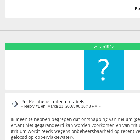
Re
willem1940
Re: Kernfusie, feiten en fabels
«
Reply #1 on:
March 22, 2007, 06:26:48 PM »
Ik meen te hebben begrepen dat ontsnapping van helium (gek
ervan) niet gegarandeerd kan worden voorkomen en van triti
(tritium wordt reeds wegens onbeheersbaarheid op recent ve
geloosd op oppervlaktewater).