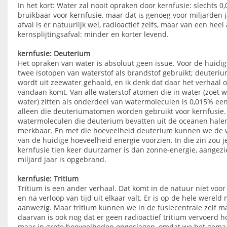
In het kort: Water zal nooit opraken door kernfusie: slechts 0
bruikbaar voor kernfusie, maar dat is genoeg voor miljarden 
afval is er natuurlijk wel, radioactief zelfs, maar van een hee
kernsplijtingsafval: minder en korter levend.
kernfusie: Deuterium
Het opraken van water is absoluut geen issue. Voor de huidi
twee isotopen van waterstof als brandstof gebruikt; deuteri
wordt uit zeewater gehaald, en ik denk dat daar het verhaal 
vandaan komt. Van alle waterstof atomen die in water (zoet wa
water) zitten als onderdeel van watermoleculen is 0,015% e
alleen die deuteriumatomen worden gebruikt voor kernfusie. 
watermoleculen die deuterium bevatten uit de oceanen halen
merkbaar. En met die hoeveelheid deuterium kunnen we de we
van de huidige hoeveelheid energie voorzien. In die zin zou 
kernfusie tien keer duurzamer is dan zonne-energie, aangezi
miljard jaar is opgebrand.
kernfusie: Tritium
Tritium is een ander verhaal. Dat komt in de natuur niet voor 
en na verloop van tijd uit elkaar valt. Er is op de hele wereld
aanwezig. Maar tritium kunnen we in de fusiecentrale zelf ma
daarvan is ook nog dat er geen radioactief tritium vervoerd ho
maar in grote hoeveelheden opgeslagen, omdat we het gemaa