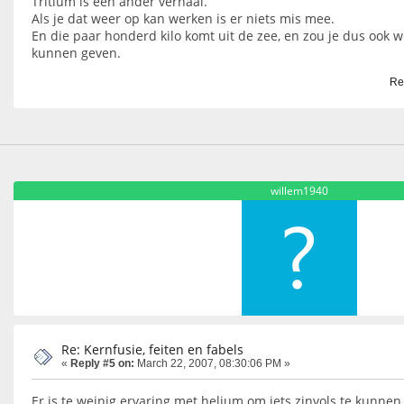
Tritium is een ander verhaal.
Als je dat weer op kan werken is er niets mis mee.
En die paar honderd kilo komt uit de zee, en zou je dus ook 
kunnen geven.
Re
willem1940
Re: Kernfusie, feiten en fabels
«
Reply #5 on:
March 22, 2007, 08:30:06 PM »
Er is te weinig ervaring met helium om iets zinvols te kunnen