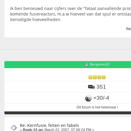
Ik ben benieuwd naar cijfers over de "fataal aanvallende prod
komende fusiereactors, m.a.w hoeveel van dat spul er ontstaa
benodigde hoeveelheden.
Re
Benjamin23
351
+30/-4
Dit forum is het helemaal !
Re: Kernfusie, feiten en fabels
«
Reply #2 on:
March 22, 2007, 07:06:24 PM »