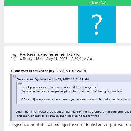
willem1940
Re: Kernfusie, feiten en fabels
«
Reply #13 on:
July 11, 2007, 12:20:01 AM »
Quote from: Geert1984 on July 10, 2007, 11:15:24 PM
Quote from: Digihans on July 03, 2007, 11:41:11 AM
Is het probleem van het plasma inmiddels al opgelost?
Zijn de technici er al in geslaagd om het plasma in bedwang te houden?
Of wat zijn de grootste belemmeringen tot nu toe om niet volop in deze techn
geld... denk ik, investeerders willen hun geld binnen afzienbare tijd zien groeien. 3
lang, mensen met geld streven geen idealen na maar winst.
Logisch, omdat de scheidslijn tussen idealisten en parasieten 