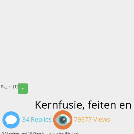
Pages: [
1
]
+
Kernfusie, feiten en
34 Replies
79577 Views
0 Members and 16 Guests are viewing this topic.