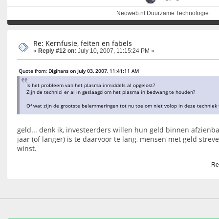
Neoweb.nl Duurzame Technologie
Re: Kernfusie, feiten en fabels
«
Reply #12 on:
July 10, 2007, 11:15:24 PM »
Quote from: Digihans on July 03, 2007, 11:41:11 AM
Is het probleem van het plasma inmiddels al opgelost?
Zijn de technici er al in geslaagd om het plasma in bedwang te houden?
Of wat zijn de grootste belemmeringen tot nu toe om niet volop in deze techniek
geld... denk ik, investeerders willen hun geld binnen afzienba
jaar (of langer) is te daarvoor te lang, mensen met geld stre
winst.
Re