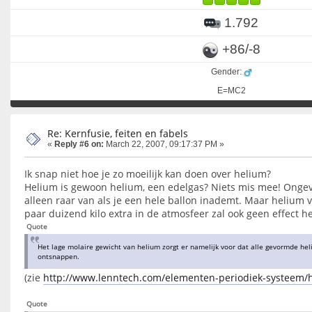
1.792
+86/-8
Gender:
E=MC2
Re: Kernfusie, feiten en fabels
«
Reply #6 on:
March 22, 2007, 09:17:37 PM »
Ik snap niet hoe je zo moeilijk kan doen over helium?
Helium is gewoon helium, een edelgas? Niets mis mee! Ongeva
alleen raar van als je een hele ballon inademt. Maar helium 
paar duizend kilo extra in de atmosfeer zal ook geen effect 
Quote
Het lage molaire gewicht van helium zorgt er namelijk voor dat alle gevormde h
ontsnappen.
(zie
http://www.lenntech.com/elementen-periodiek-systeem/
Quote