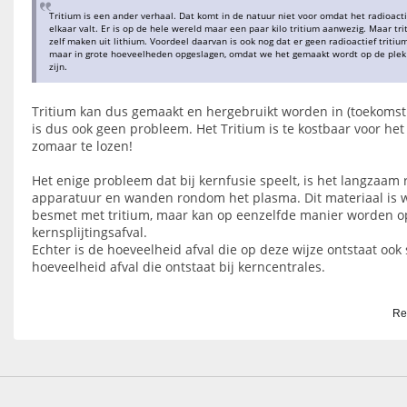
Tritium is een ander verhaal. Dat komt in de natuur niet voor omdat het radioactief
elkaar valt. Er is op de hele wereld maar een paar kilo tritium aanwezig. Maar tr
zelf maken uit lithium. Voordeel daarvan is ook nog dat er geen radioactief tritiu
maar in grote hoeveelheden opgeslagen, omdat we het gemaakt wordt op de plek
zijn.
Tritium kan dus gemaakt en hergebruikt worden in (toekomsti
is dus ook geen probleem. Het Tritium is te kostbaar voor het
zomaar te lozen!
Het enige probleem dat bij kernfusie speelt, is het langzaam
apparatuur en wanden rondom het plasma. Dit materiaal is we
besmet met tritium, maar kan op eenzelfde manier worden o
kernsplijtingsafval.
Echter is de hoeveelheid afval die op deze wijze ontstaat ook 
hoeveelheid afval die ontstaat bij kerncentrales.
Re