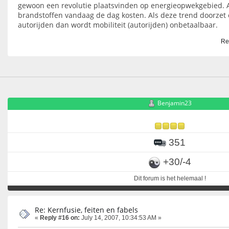
gewoon een revolutie plaatsvinden op energieopwekgebied. Al
brandstoffen vandaag de dag kosten. Als deze trend doorzet 
autorijden dan wordt mobiliteit (autorijden) onbetaalbaar.
Re
Benjamin23
351
+30/-4
Dit forum is het helemaal !
Re: Kernfusie, feiten en fabels
«
Reply #16 on:
July 14, 2007, 10:34:53 AM »