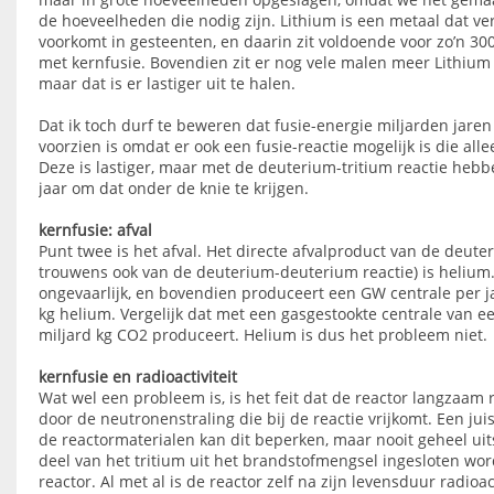
de hoeveelheden die nodig zijn. Lithium is een metaal dat ve
voorkomt in gesteenten, en daarin zit voldoende voor zo’n 30
met kernfusie. Bovendien zit er nog vele malen meer Lithium 
maar dat is er lastiger uit te halen.
Dat ik toch durf te beweren dat fusie-energie miljarden jare
voorzien is omdat er ook een fusie-reactie mogelijk is die all
Deze is lastiger, maar met de deuterium-tritium reactie heb
jaar om dat onder de knie te krijgen.
kernfusie: afval
Punt twee is het afval. Het directe afvalproduct van de deuter
trouwens ook van de deuterium-deuterium reactie) is helium. 
ongevaarlijk, en bovendien produceert een GW centrale per j
kg helium. Vergelijk dat met een gasgestookte centrale van ee
miljard kg CO2 produceert. Helium is dus het probleem niet.
kernfusie en radioactiviteit
Wat wel een probleem is, is het feit dat de reactor langzaam 
door de neutronenstraling die bij de reactie vrijkomt. Een ju
de reactormaterialen kan dit beperken, maar nooit geheel uit
deel van het tritium uit het brandstofmengsel ingesloten wo
reactor. Al met al is de reactor zelf na zijn levensduur radioa