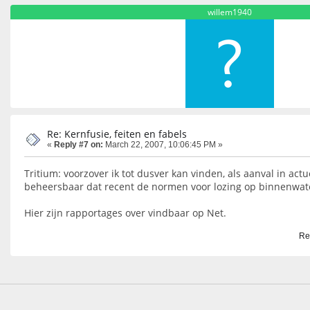
willem1940
Re: Kernfusie, feiten en fabels
«
Reply #7 on:
March 22, 2007, 10:06:45 PM »
Tritium: voorzover ik tot dusver kan vinden, als aanval in act
beheersbaar dat recent de normen voor lozing op binnenwate
Hier zijn rapportages over vindbaar op Net.
Re