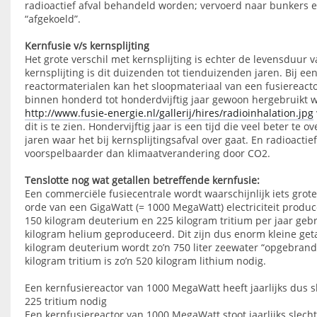
radioactief afval behandeld worden; vervoerd naar bunkers e
“afgekoeld”.
Kernfusie v/s kernsplijting
Het grote verschil met kernsplijting is echter de levensduur v
kernsplijting is dit duizenden tot tienduizenden jaren. Bij ee
reactormaterialen kan het sloopmateriaal van een fusiereacto
binnen honderd tot honderdvijftig jaar gewoon hergebruikt 
http://www.fusie-energie.nl/gallerij/hires/radioinhalation.jpg
dit is te zien. Hondervijftig jaar is een tijd die veel beter te
jaren waar het bij kernsplijtingsafval over gaat. En radioactief
voorspelbaarder dan klimaatverandering door CO2.
Tenslotte nog wat getallen betreffende kernfusie:
Een commerciële fusiecentrale wordt waarschijnlijk iets grote
orde van een GigaWatt (= 1000 MegaWatt) electriciteit produc
150 kilogram deuterium en 225 kilogram tritium per jaar gebr
kilogram helium geproduceerd. Dit zijn dus enorm kleine geta
kilogram deuterium wordt zo’n 750 liter zeewater “opgebrand”
kilogram tritium is zo’n 520 kilogram lithium nodig.
Een kernfusiereactor van 1000 MegaWatt heeft jaarlijks dus 
225 tritium nodig
Een kernfusiereactor van 1000 MegaWatt stoot jaarlijks slecht