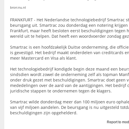
bron:nu.nl
FRANKFURT - Het Nederlandse technologiebedrijf Smartrac ste
beursgang uit. Smartrac zou donderdag een notering krijgen
Frankfurt, maar heeft besloten eerst beschuldigingen tegen h
wereld uit te helpen. Dat heeft een woordvoerder zondag ge
Smartrac is een hoofdzakelijk Duitse onderneming, die offici
is gevestigd. Het bedrijf maakt onderdelen van creditcards e
meer Mastercard en Visa als klant.
Het technologiebedrijf kondigde begin deze maand een beu
sindsdien wordt zowel de onderneming zelf als topman Manfr
onder druk gezet met beschuldigingen. Smartrac doet geen 
mededelingen over de aard van de aantijgingen. Het bedrijf 
juridische stappen te ondernemen tegen de klagers.
Smartrac wilde donderdag meer dan 100 miljoen euro ophale
van vijf miljoen aandelen. De beursgang is nu uitgesteld totda
beschuldigingen zijn opgehelderd.
Report to mod