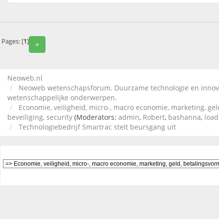
Pages: [
1
]
+
Neoweb.nl
Neoweb wetenschapsforum. Duurzame technologie en innov
wetenschappelijke onderwerpen.
Economie, veiligheid, micro-, macro economie, marketing, gel
beveiliging, security
(Moderators:
admin
,
Robert
,
bashanna
,
loa
Technologiebedrijf Smartrac stelt beursgang uit