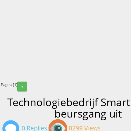
Pages: [
1
]
+
Technologiebedrijf Smartr
beursgang uit
0 Replies
8299 Views