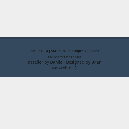
SMF 2.0.14
|
SMF © 2017
,
Simple Machines
SMFAds
for
Free Forums
Reseller by
Daniiel
. Designed by
Brian
Neoweb.nl ©