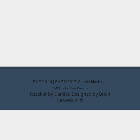
SMF 2.0.14
|
SMF © 2017
,
Simple Machines
SMFAds
for
Free Forums
Reseller by
Daniiel
. Designed by
Brian
Neoweb.nl ©