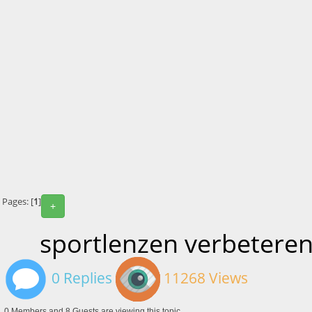
Pages: [
1
]
+
sportlenzen verbeteren
0 Replies
11268 Views
0 Members and 8 Guests are viewing this topic.